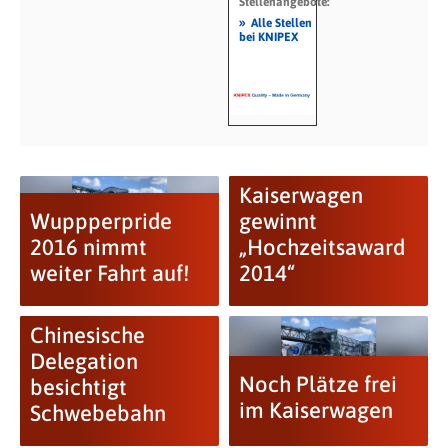
Stellenangebote:
»
Alle Stellen
bei KNIPEX
Kaiserwagen
Wuppperpride
gewinnt
2016 nimmt
„Hochzeitsaward
weiter Fahrt auf!
2014“
Chinesische
Delegation
Noch Plätze frei
besichtigt
im Kaiserwagen
Schwebebahn