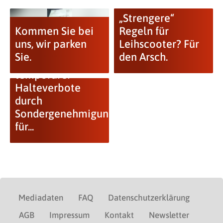
„Strengere“
Kommen Sie bei
Regeln für
uns, wir parken
Leihscooter? Für
Sie.
den Arsch.
Inflation
temporärer
Halteverbote
durch
Sondergenehmigung
für...
Mediadaten
FAQ
Datenschutzerklärung
AGB
Impressum
Kontakt
Newsletter