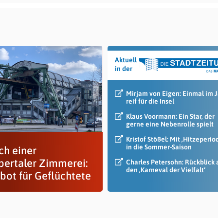
Aktuell
in der
Mirjam von Eigen: Einmal im 
reif für die Insel
Klaus Voormann: Ein Star, der
gerne eine Nebenrolle spielt
Kristof Stößel: Mit ‚Hitzeperio
in die Sommer-Saison
ch einer
ertaler Zimmerei:
Charles Petersohn: Rückblick 
den ‚Karneval der Vielfalt‘
bot für Geflüchtete