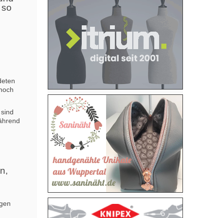
 so
deten
 noch
 sind
während
n,
ngen