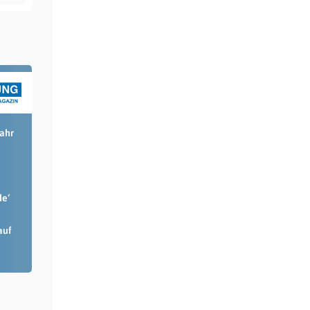
Jahr
de‘
auf