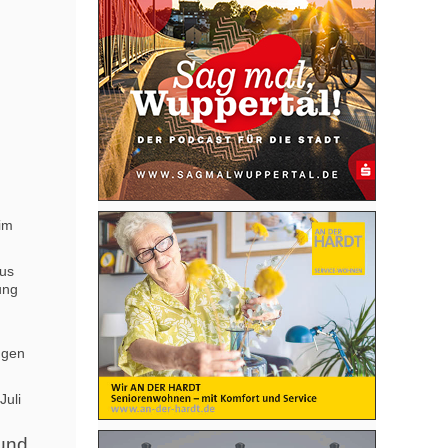
 im
aus
ung
ngen
Juli
 und