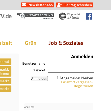
Newsletter-Abo
Beitrag schreiben
eizeit
Grün
Job & Soziales
Anmelden
pertal
Benutzername
markt;
Passwort
ührung
Angemeldet bleiben
smarkt
Passwort vergessen?
Registrieren
smarkt