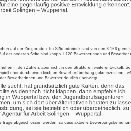
ür eine gegenläufig positive Entwicklung erkennen“,
Arbeit Solingen – Wuppertal.
n
ehen auf der Zielgeraden. Im Städtedreieck sind von den 3.166 gemel
. Auf der anderen Seite sind knapp 1.120 Bewerberinnen und Bewerber
ehen in den Zahlen, aber nicht in den Strukturen weiterentwickelt. So
zipiell eher durch einen leichten Bewerberüberhang gekennzeichnet, 
l der Bewerberinnen und Bewerber deutlich überwiegt.
lle sucht, hat grundsätzlich gute Karten, denn das
Sollte es dennoch nicht klappen, dann empfehle ich
ung in Wuppertal bzw. den Jugendberufsagenturen
n, um sich dort über Alternativen beraten zu lasse
bildung, sei sie betrieblich oder überbetrieblich, zu
r Agentur für Arbeit Solingen – Wuppertal.
erträge abgeschlossen werden, so dass aktuelle Bewerbungsbemühu