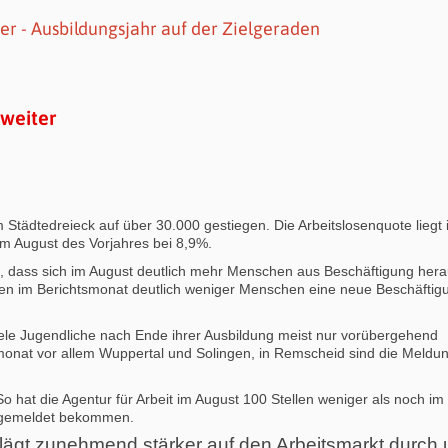
ter - Ausbildungsjahr auf der Zielgeraden
 weiter
 im Städtedreieck auf über 30.000 gestiegen. Die Arbeitslosenquote liegt
im August des Vorjahres bei 8,9%.
ite, dass sich im August deutlich mehr Menschen aus Beschäftigung her
ben im Berichtsmonat deutlich weniger Menschen eine neue Beschäftig
ele Jugendliche nach Ende ihrer Ausbildung meist nur vorübergehend
htsmonat vor allem Wuppertal und Solingen, in Remscheid sind die Meldu
So hat die Agentur für Arbeit im August 100 Stellen weniger als noch im 
3 gemeldet bekommen.
hlägt zunehmend stärker auf den Arbeitsmarkt durch