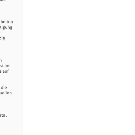
nheiten
ftigung
die
m
st im
e auf
 die
uellen
rtal
n