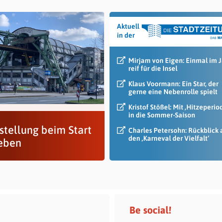
Aktuell
in der
Mirjam von Eigen: Einmal im 
reif für die Insel
Klaus Voormann: Ein Star, der
gerne eine Nebenrolle spielt
Kristof Stößel: Mit ‚Hitzeperio
in die Sommer-Saison
stellung beim Start
Charles Petersohn: Rückblick 
den ‚Karneval der Vielfalt‘
Leben
Be social!