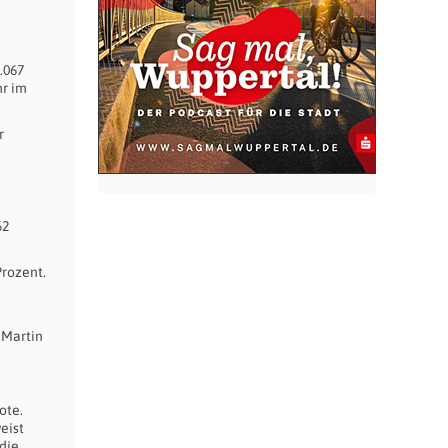
.067
hr im
r
62
Prozent.
 Martin
ote.
eist
die