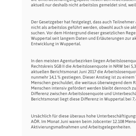
aktuell nur deshalb nicht arbeitslos gemeldet sind, we
Der Gesetzgeber hat festgelegt, dass auch Teilnehme
nicht als arbeitslos geführt werden, obwohl auch sie ak
suchen. Vor dem Hintergrund dieser gesetzlichen Regel
Wuppertal seit langem Daten und Erläuterungen zur ak
Entwicklung in Wuppertal.
In den meisten Agenturbezirken liegen Arbeitslosenqu
Rechtskreis SGB II die Arbeitslosenquote in NRW bei 5,
aktuellen Berichtsmonat Juni 2017 die Arbeitslosenquo
nunmehr 14,1 % gestiegen. Dieser Anstieg ist zu eine
Menschen geschuldet, die weitaus überwiegend dem Rec
Menschen intensiv gefördert werden bleibt dennoch zu 
Differenz zwischen Arbeitslosenquote und Unterbeschä
Berichtsmonat liegt diese Differenz in Wuppertal bei 7
Ursächlich für diese überaus hohe Unterbeschäftigu
AÖR. Im Monat Juni waren beim Jobcenter 12.108 Mensch
Aktivierungsmaßnahmen und Arbeitsgelegenheiten.