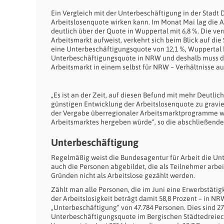
Ein Vergleich mit der Unterbeschäftigung in der Stadt 
Arbeitslosenquote wirken kann. Im Monat Mai lag die Arb
deutlich über der Quote in Wuppertal mit 6,8 %. Die v
Arbeitsmarkt aufweist, verkehrt sich beim Blick auf di
eine Unterbeschäftigungsquote von 12,1 %, Wuppertal 
Unterbeschäftigungsquote in NRW und deshalb muss di
Arbeitsmarkt in einem selbst für NRW – Verhältnisse 
„Es ist an der Zeit, auf diesen Befund mit mehr Deutli
günstigen Entwicklung der Arbeitslosenquote zu gravie
der Vergabe überregionaler Arbeitsmarktprogramme wen
Arbeitsmarktes hergeben würde“, so die abschließende
Unterbeschäftigung
Regelmäßig weist die Bundesagentur für Arbeit die Unt
auch die Personen abgebildet, die als Teilnehmer arb
Gründen nicht als Arbeitslose gezählt werden.
Zählt man alle Personen, die im Juni eine Erwerbstätigk
der Arbeitslosigkeit beträgt damit 58,8 Prozent – in NRW
„Unterbeschäftigung“ von 47.784 Personen. Dies sind 27
Unterbeschäftigungsquote im Bergischen Städtedreieck 