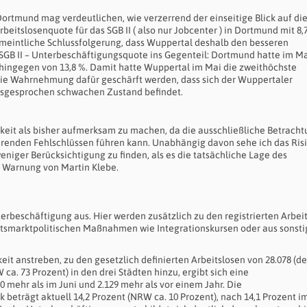
Dortmund mag verdeutlichen, wie verzerrend der einseitige Blick auf di
eitslosenquote für das SGB II ( also nur Jobcenter ) in Dortmund mit 8,
ermeintliche Schlussfolgerung, dass Wuppertal deshalb den besseren
e SGB II – Unterbeschäftigungsquote ins Gegenteil: Dortmund hatte im Ma
hingegen von 13,8 %. Damit hatte Wuppertal im Mai die zweithöchste
e Wahrnehmung dafür geschärft werden, dass sich der Wuppertaler
ausgesprochen schwachen Zustand befindet.
chkeit als bisher aufmerksam zu machen, da die ausschließliche Betracht
renden Fehlschlüssen führen kann. Unabhängig davon sehe ich das Risi
iger Berücksichtigung zu finden, als es die tatsächliche Lage des
 Warnung von Martin Klebe.
erbeschäftigung aus. Hier werden zusätzlich zu den registrierten Arbei
eitsmarktpolitischen Maßnahmen wie Integrationskursen oder aus sonst
eit anstreben, zu den gesetzlich definierten Arbeitslosen von 28.078 (de
 ca. 73 Prozent) in den drei Städten hinzu, ergibt sich eine
0 mehr als im Juni und 2.129 mehr als vor einem Jahr. Die
beträgt aktuell 14,2 Prozent (NRW ca. 10 Prozent), nach 14,1 Prozent i