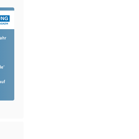
Jahr
de‘
auf