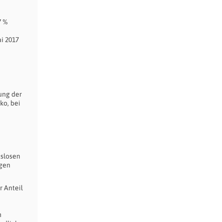
e
7 %
i 2017
ung der
ko, bei
tslosen
igen
r Anteil
m