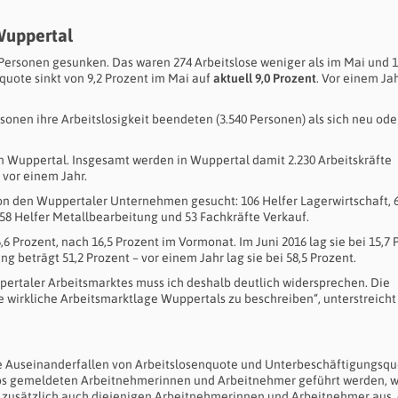
 Wuppertal
93 Personen gesunken. Das waren 274 Arbeitslose weniger als im Mai und 1
quote sinkt von 9,2 Prozent im Mai auf
aktuell 9,0 Prozent
. Vor einem Ja
rsonen ihre Arbeitslosigkeit beendeten (3.540 Personen) als sich neu ode
in Wuppertal. Insgesamt werden in Wuppertal damit 2.230 Arbeitskräfte
 vor einem Jahr.
on den Wuppertaler Unternehmen gesucht: 106 Helfer Lagerwirtschaft, 
 58 Helfer Metallbearbeitung und 53 Fachkräfte Verkauf.
 Prozent, nach 16,5 Prozent im Vormonat. Im Juni 2016 lag sie bei 15,7 
g beträgt 51,2 Prozent – vor einem Jahr lag sie bei 58,5 Prozent.
pertaler Arbeitsmarktes muss ich deshalb deutlich widersprechen. Die
e wirkliche Arbeitsmarktlage Wuppertals zu beschreiben“, unterstreicht
de Auseinanderfallen von Arbeitslosenquote und Unterbeschäftigungsqu
slos gemeldeten Arbeitnehmerinnen und Arbeitnehmer geführt werden, w
 zusätzlich auch diejenigen Arbeitnehmerinnen und Arbeitnehmer aus, 