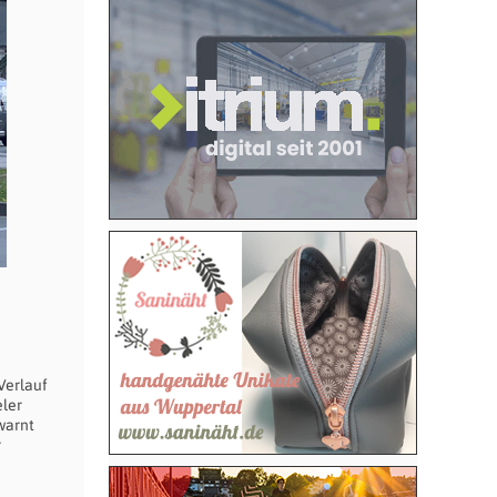
Verlauf
eler
warnt
r