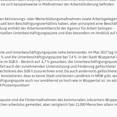
il sie sich beispielsweise in Maßnahmen der Arbeitsförderung befinden.
r an Aktivierungs- oder Weiterbildungsmaßnahmen sowie Arbeitsgelege
tuell kein Beschäftigungsverhältnis haben, aber prinzipiell eine Beschä
ung enthält der Arbeitsmarktbericht der Agentur für Arbeit Solingen –
tuellen Unterbeschäftigungsquote und dies besonders im Hinblick auf 
ote und Unterbeschäftigungsquote nahe beieinander. Im Mai 2017 lag i
3 % und die Unterbeschäftigungsquote bei 7,4 %. In der Stadt Wuppertal i
te im SGB II – Bereich auf 6,7 % gesunken, die Unterbeschäftigungsquot
m Teil auch der zunehmenden Unterstützung und Förderung geflüchteter
htskreis des SGB II zuzurechnen sind. Da auch andernorts geflüchtete
konstatieren, dass es keine Stadt und keinen Landkreis in NRW gibt, wo
ftigungsquote auch nur annähernd so hoch wie in Wuppertal ist. Im akt
,4 Prozentpunkten!
ngsquote sind die Fördermaßnahmen des kommunalen Jobcenters Wuppe
en arbeitslos gemeldet, aber zeitgleich fast 11.000 Menschen allein i