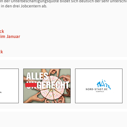
 In der Unterbeschäftigungsquote bildet sich deutlich der sehr untersch
 in den drei Jobcentern ab.
ck
 im Januar
ck