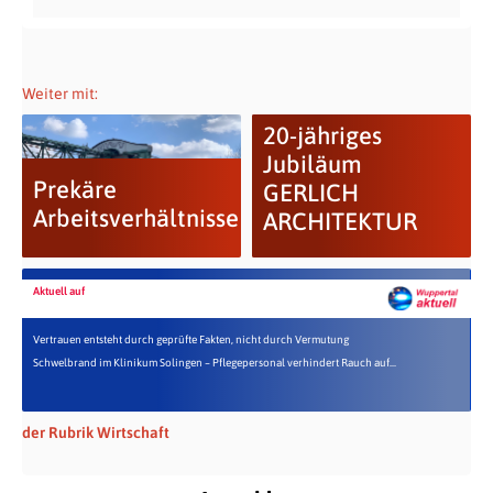
Weiter mit:
20-jähriges
Jubiläum
Prekäre
GERLICH
Arbeitsverhältnisse
ARCHITEKTUR
Aktuell auf
Vertrauen entsteht durch geprüfte Fakten, nicht durch Vermutung
Schwelbrand im Klinikum Solingen – Pflegepersonal verhindert Rauch auf...
der Rubrik Wirtschaft