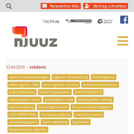
Newsletter-Abo
Beitrag schreiben
13.04.2010
vokdams
agentur veranstaltungen
agentur veranstalung
Event Agentur
event agentur liste
event agentur ranking
event kommunikation
Event Marketing
Event Organisation
EVENTAGENTUR
eventagentur china
eventagentur liste
eventagentur ranking
eventmarketing
Eventorganisation
full service eventagentur
LIVE-MARKETING
marketing agentur
marketing events
marketingagentur
Sport marketing
Sportevent
Veranstaltungs Agentur