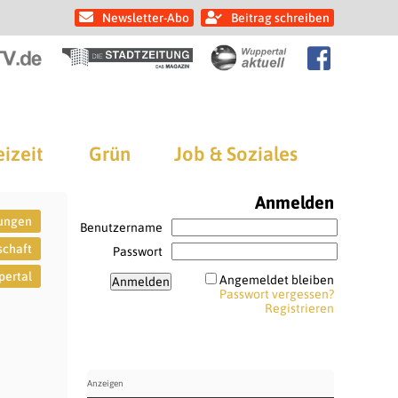
Newsletter-Abo
Beitrag schreiben
eizeit
Grün
Job & Soziales
Anmelden
tungen
Benutzername
schaft
Passwort
ertal
Angemeldet bleiben
Passwort vergessen?
Registrieren