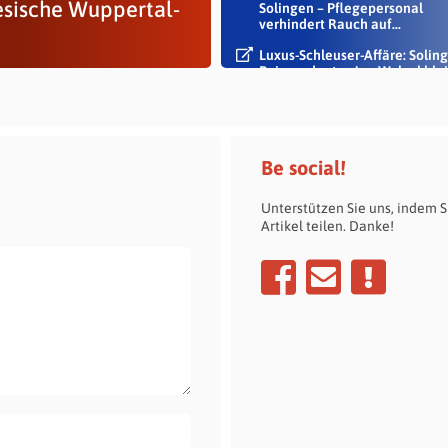
esische Wuppertal-
Solingen – Pflegepersonal
verhindert Rauch auf...
Luxus-Schleuser-Affäre: Soling
Beigeordneter Jan Welzel blei
im Dienst
Be social!
Unterstützen Sie uns, indem S
Artikel teilen. Danke!