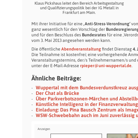
Klaus Pickshaus leitet den Bereich Arbeitsgestaltung
und Qualifizierungspolitik bei der IG Metall in
Frankfurt am Main.
Mit ihrer Initiative für eine
‚Anti-Stress-Verordnung‘
vom
ganz wesentlich für den Vorschlag der
Bundesregierun
und für den Beschluss des
Bundesrates
für eine ‚Veror
vom 3. Mai 2013 angesehen werden kann.
Die öffentliche
Abendveranstaltung
findet Dienstag
4.
Die Teilnahme ist kostenfrei; eine vorhergehende Anme
Veranstaltungstermins, der/s Teilnehmernamen/s und
unter der E-Mail-Adresse
rpieper@uni-wuppertal.de
.
Ähnliche Beiträge:
Wuppertal mit dem Bundesverdunstkreuz aus
Der Chat als Brücke
Über Parkverbotszonen-Märchen und Abstellb
Künstliche Intelligenz in der Finanzverwaltu
Einladung: Das Pina Bausch Zentrum als Imag
WSW-Schwebebahn auch im Juni zuverlässig u