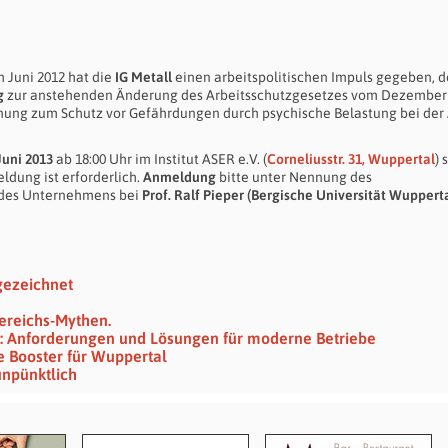
 Juni 2012 hat die
IG Metall
einen arbeitspolitischen Impuls gegeben, de
g
zur anstehenden Änderung des Arbeitsschutzgesetzes vom Dezember
dnung zum Schutz vor Gefährdungen durch psychische Belastung bei der 
 Juni 2013
ab 18:00 Uhr im Institut ASER e.V. (
Corneliusstr. 31, Wuppertal
) 
ldung ist erforderlich.
Anmeldung
bitte unter Nennung des
 des Unternehmens bei
Prof. Ralf Pieper (Bergische Universität Wupperta
gezeichnet
ereichs-Mythen.
ng: Anforderungen und Lösungen für moderne Betriebe
e Booster für Wuppertal
npünktlich