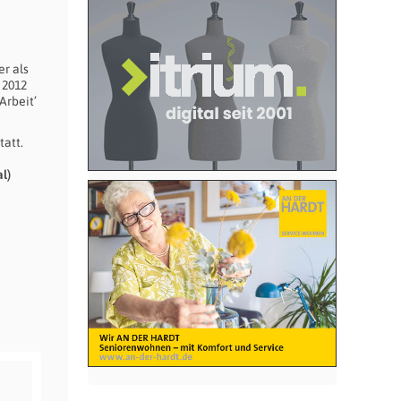
r als
 2012
Arbeit’
statt.
l)