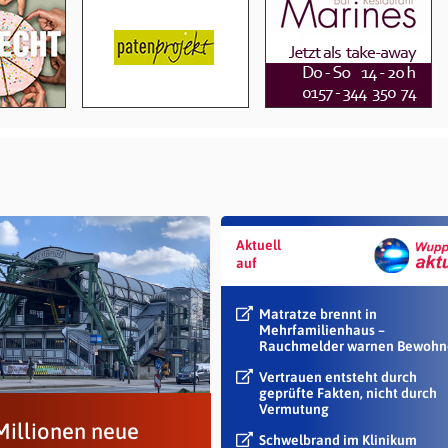
Aktuell
auf
Matratze brennt in
Mehrfamilienhaus –
Rauchmelder warnen Bewohn
Vertrauen entsteht durch
geprüfte Fakten, nicht durch
Vermutung
Millionen neue
Schwelbrand im Klinikum