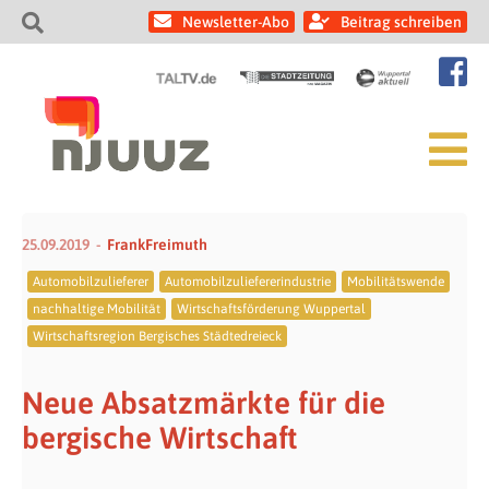
Newsletter-Abo
Beitrag schreiben
25.09.2019
FrankFreimuth
Automobilzulieferer
Automobilzuliefererindustrie
Mobilitätswende
nachhaltige Mobilität
Wirtschaftsförderung Wuppertal
Wirtschaftsregion Bergisches Städtedreieck
Neue Absatzmärkte für die
bergische Wirtschaft