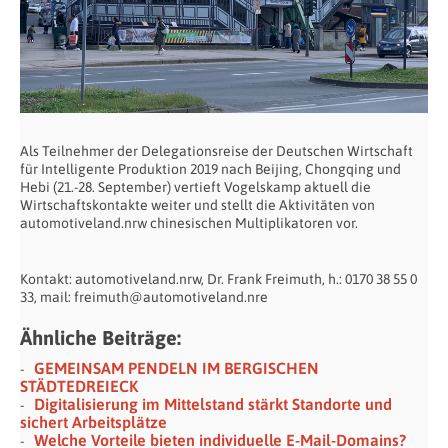
Als Teilnehmer der Delegationsreise der Deutschen Wirtschaft
für Intelligente Produktion 2019 nach Beijing, Chongqing und
Hebi (21.-28. September) vertieft Vogelskamp aktuell die
Wirtschaftskontakte weiter und stellt die Aktivitäten von
automotiveland.nrw chinesischen Multiplikatoren vor.
Kontakt: automotiveland.nrw, Dr. Frank Freimuth, h.: 0170 38 55 0
33, mail: freimuth@automotiveland.nre
Ähnliche Beiträge:
GEMEINSAM PENDELN IM BERGISCHEN
STÄDTEDREIECK
Digitalisierung im Mittelstand stärkt Standorte und
sichert Arbeitsplätze
Welche Vorteile bieten individuelle E-Mail-Domains?