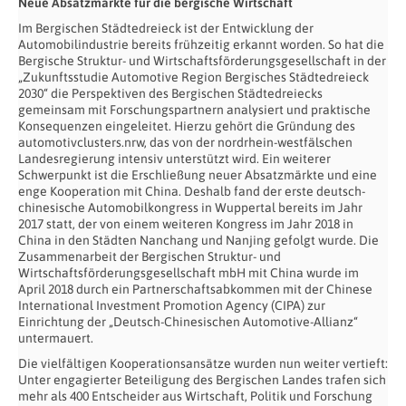
Neue Absatzmärkte für die bergische Wirtschaft
Im Bergischen Städtedreieck ist der Entwicklung der
Automobilindustrie bereits frühzeitig erkannt worden. So hat die
Bergische Struktur- und Wirtschaftsförderungsgesellschaft in der
„Zukunftsstudie Automotive Region Bergisches Städtedreieck
2030“ die Perspektiven des Bergischen Städtedreiecks
gemeinsam mit Forschungspartnern analysiert und praktische
Konsequenzen eingeleitet. Hierzu gehört die Gründung des
automotivclusters.nrw, das von der nordrhein-westfälschen
Landesregierung intensiv unterstützt wird. Ein weiterer
Schwerpunkt ist die Erschließung neuer Absatzmärkte und eine
enge Kooperation mit China. Deshalb fand der erste deutsch-
chinesische Automobilkongress in Wuppertal bereits im Jahr
2017 statt, der von einem weiteren Kongress im Jahr 2018 in
China in den Städten Nanchang und Nanjing gefolgt wurde. Die
Zusammenarbeit der Bergischen Struktur- und
Wirtschaftsförderungsgesellschaft mbH mit China wurde im
April 2018 durch ein Partnerschaftsabkommen mit der Chinese
International Investment Promotion Agency (CIPA) zur
Einrichtung der „Deutsch-Chinesischen Automotive-Allianz“
untermauert.
Die vielfältigen Kooperationsansätze wurden nun weiter vertieft:
Unter engagierter Beteiligung des Bergischen Landes trafen sich
mehr als 400 Entscheider aus Wirtschaft, Politik und Forschung