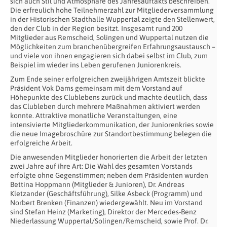
sich auch Stil und Atmosphäre des Jahresauftakts beschreiben.
Die erfreulich hohe Teilnehmerzahl zur Mitgliederversammlung
in der Historischen Stadthalle Wuppertal zeigte den Stellenwert,
den der Club in der Region besitzt. Insgesamt rund 200
Mitglieder aus Remscheid, Solingen und Wuppertal nutzen die
Möglichkeiten zum branchenübergreifen Erfahrungsaustausch –
und viele von ihnen engagieren sich dabei selbst im Club, zum
Beispiel im wieder ins Leben gerufenen Juniorenkreis.
Zum Ende seiner erfolgreichen zweijährigen Amtszeit blickte
Präsident Vok Dams gemeinsam mit dem Vorstand auf
Höhepunkte des Clublebens zurück und machte deutlich, dass
das Clubleben durch mehrere Maßnahmen aktiviert werden
konnte. Attraktive monatliche Veranstaltungen, eine
intensivierte Mitgliederkommunikation, der Juniorenkries sowie
die neue Imagebroschüre zur Standortbestimmung belegen die
erfolgreiche Arbeit.
Die anwesenden Mitglieder honorierten die Arbeit der letzten
zwei Jahre auf ihre Art: Die Wahl des gesamten Vorstands
erfolgte ohne Gegenstimmen; neben dem Präsidenten wurden
Bettina Hoppmann (Mitglieder & Junioren), Dr. Andreas
Kletzander (Geschäftsführung), Silke Asbeck (Programm) und
Norbert Brenken (Finanzen) wiedergewählt. Neu im Vorstand
sind Stefan Heinz (Marketing), Direktor der Mercedes-Benz
Niederlassung Wuppertal/Solingen/Remscheid, sowie Prof. Dr.