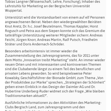
Tobias Langner (Wissenschaft, Lehre, Forschung), Inhaber des
Lehrstuhls für Marketing an der Bergischen Universität
Wuppertal.
Unterstützt wird die Vorstandsarbeit von einem auf elf Personen
angewachsenen Beirat. Neben den wiedergewählten Beiräten
Knut Aretz, Dr. h.c. Josef Beutelmann, Thomas Kappler, Horst
Rogusch und Petra aus dem Siepen konnte sich das Gremium die
tatkräftige Unterstützung weiterer Mitglieder sichern: Andreas
Feicht, Jürgen Knorr, Andreas Martin, Ralf Putsch, Friedhelm
Sträter und Doris Andernach-Schröder.
Besonders arbeitsintensiv ist immer wieder die
Zusammenstellung des Jahresprogramms, das für 2011 unter
dem Motto „Innovation treibt Marketing“ steht. An immer wieder
neuen Orten und mit interessanten und kontroversen Themen
sind die Clubabende längst zu einem Teil des beruflichen und
privaten Lebens geworden. So wird beispielsweise Peter
Kowalsky, Geschäftsführer der Bionade GmbH, zum Thema „Von
der Produktidee zur Marke“ sprechen, „Strategien der Schönheit“
geben einen Einblick in das Design der Daimler AG und Dr.
Hubertine Underberg-Ruder widmet sich der Frage „Wie bleiben
Traditionsmarken aktuell?“.
Ausführliche Informationen zu den Aktivitäten des Marketing-
Clubs Bergisch Land, zum Jahresprogramm und den