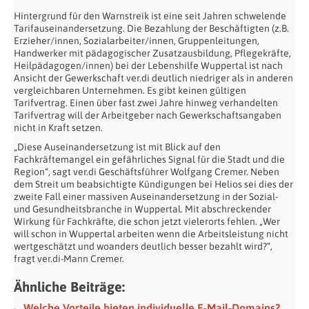
Hintergrund für den Warnstreik ist eine seit Jahren schwelende
Tarifauseinandersetzung. Die Bezahlung der Beschäftigten (z.B.
Erzieher/innen, Sozialarbeiter/innen, Gruppenleitungen,
Handwerker mit pädagogischer Zusatzausbildung, Pflegekräfte,
Heilpädagogen/innen) bei der Lebenshilfe Wuppertal ist nach
Ansicht der Gewerkschaft ver.di deutlich niedriger als in anderen
vergleichbaren Unternehmen. Es gibt keinen gültigen
Tarifvertrag. Einen über fast zwei Jahre hinweg verhandelten
Tarifvertrag will der Arbeitgeber nach Gewerkschaftsangaben
nicht in Kraft setzen.
„Diese Auseinandersetzung ist mit Blick auf den
Fachkräftemangel ein gefährliches Signal für die Stadt und die
Region“, sagt ver.di Geschäftsführer Wolfgang Cremer. Neben
dem Streit um beabsichtigte Kündigungen bei Helios sei dies der
zweite Fall einer massiven Auseinandersetzung in der Sozial-
und Gesundheitsbranche in Wuppertal. Mit abschreckender
Wirkung für Fachkräfte, die schon jetzt vielerorts fehlen. „Wer
will schon in Wuppertal arbeiten wenn die Arbeitsleistung nicht
wertgeschätzt und woanders deutlich besser bezahlt wird?“,
fragt ver.di-Mann Cremer.
Ähnliche Beiträge:
Welche Vorteile bieten individuelle E-Mail-Domains?