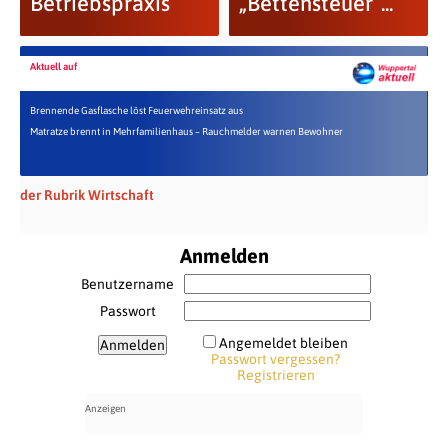
Betriebspraxis
„Bettensteuer“...
Aktuell auf
Brennende Gasflasche löst Feuerwehreinsatz aus
Matratze brennt in Mehrfamilienhaus – Rauchmelder warnen Bewohner
der Rubrik Wirtschaft
Anmelden
Benutzername
Passwort
Angemeldet bleiben
Passwort vergessen?
Registrieren