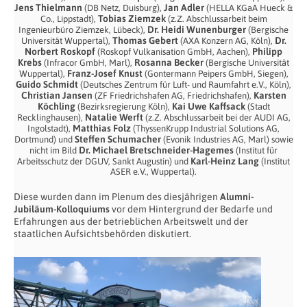
Jens Thielmann
Jan Adler
(DB Netz, Duisburg),
(HELLA KGaA Hueck &
Tobias Ziemzek
Co., Lippstadt),
(z.Z. Abschlussarbeit beim
Dr. Heidi Wunenburger
Ingenieurbüro Ziemzek, Lübeck),
(Bergische
Thomas Gebert
Dr.
Universität Wuppertal),
(AXA Konzern AG, Köln),
Norbert Roskopf
Philipp
(Roskopf Vulkanisation GmbH, Aachen),
Krebs
Rosanna Becker
(Infracor GmbH, Marl),
(Bergische Universität
Franz-Josef Knust
Wuppertal),
(Gontermann Peipers GmbH, Siegen),
Guido Schmidt
(Deutsches Zentrum für Luft- und Raumfahrt e.V., Köln),
Christian Jansen
Karsten
(ZF Friedrichshafen AG, Friedrichshafen),
Köchling
Kai Uwe Kaffsack
(Bezirksregierung Köln),
(Stadt
Natalie Werft
Recklinghausen),
(z.Z. Abschlussarbeit bei der AUDI AG,
Matthias Folz
Ingolstadt),
(ThyssenKrupp Industrial Solutions AG,
Steffen Schumacher
Dortmund) und
(Evonik Industries AG, Marl) sowie
Dr. Michael Bretschneider-Hagemes
nicht im Bild
(Institut für
Karl-Heinz Lang
Arbeitsschutz der DGUV, Sankt Augustin) und
(Institut
ASER e.V., Wuppertal).
Diese wurden dann im Plenum des diesjährigen
Alumni-
Jubiläum-Kolloquiums
vor dem Hintergrund der Bedarfe und
Erfahrungen aus der betrieblichen Arbeitswelt und der
staatlichen Aufsichtsbehörden diskutiert.