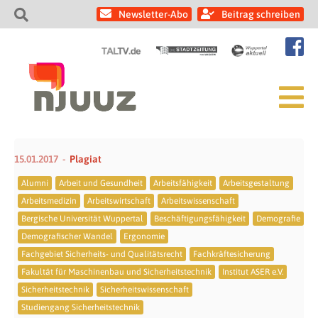
Newsletter-Abo
Beitrag schreiben
15.01.2017
Plagiat
Alumni
Arbeit und Gesundheit
Arbeitsfähigkeit
Arbeitsgestaltung
Arbeitsmedizin
Arbeitswirtschaft
Arbeitswissenschaft
Bergische Universität Wuppertal
Beschäftigungsfähigkeit
Demografie
Demografischer Wandel
Ergonomie
Fachgebiet Sicherheits- und Qualitätsrecht
Fachkräftesicherung
Fakultät für Maschinenbau und Sicherheitstechnik
Institut ASER e.V.
Sicherheitstechnik
Sicherheitswissenschaft
Studiengang Sicherheitstechnik