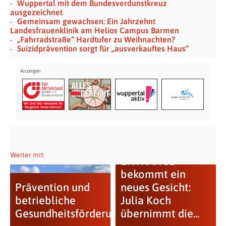
Wuppertal mit dem Bundesverdunstkreuz
ausgezeichnet
Gemeinsam gewachsen: Ein Jahrzehnt
Landesfrauenklinik am Helios Campus Barmen
„Fahrradstraße“ Hardtufer zu Weihnachten?
Suizidprävention sorgt für „ausverkauftes Haus“
Weiter mit:
ENTRANCE
bekommt ein
Prävention und
neues Gesicht:
betriebliche
Julia Koch
Gesundheitsförderung
übernimmt die...