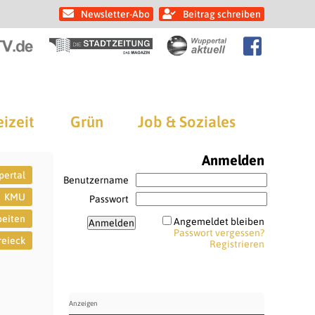
Newsletter-Abo
Beitrag schreiben
eizeit
Grün
Job & Soziales
Anmelden
pertal
Benutzername
KMU
Passwort
beiten
Angemeldet bleiben
Passwort vergessen?
reieck
Registrieren