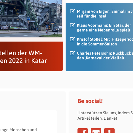
Mirjam von Eigen: Einmal im 
reif für die Insel
Klaus Voormann: Ein Star, der
gerne eine Nebenrolle spielt
Kristof Stößel: Mit ‚Hitzeperio
in die Sommer-Saison
tellen der WM-
Charles Petersohn: Rückblick 
den ‚Karneval der Vielfalt‘
ien 2022 in Katar
Be social!
Unterstützen Sie uns, indem S
Artikel teilen. Danke!
e junge Menschen und