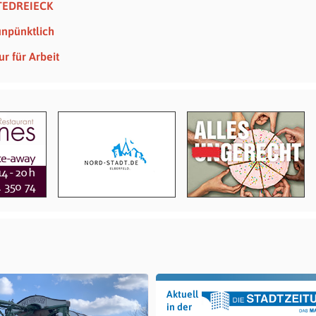
TEDREIECK
npünktlich
r für Arbeit
Aktuell
in der