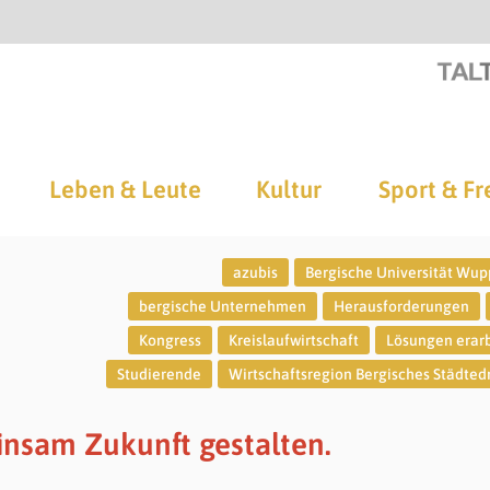
Leben & Leute
Kultur
Sport & Fr
azubis
Bergische Universität Wup
bergische Unternehmen
Herausforderungen
Kongress
Kreislaufwirtschaft
Lösungen erar
Studierende
Wirtschaftsregion Bergisches Städted
insam Zukunft gestalten.