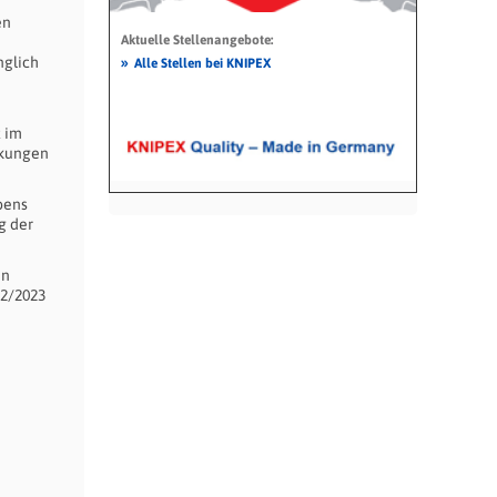
en
Aktuelle Stellenangebote:
»
nglich
Alle Stellen bei KNIPEX
t im
rkungen
bens
g der
en
22/2023