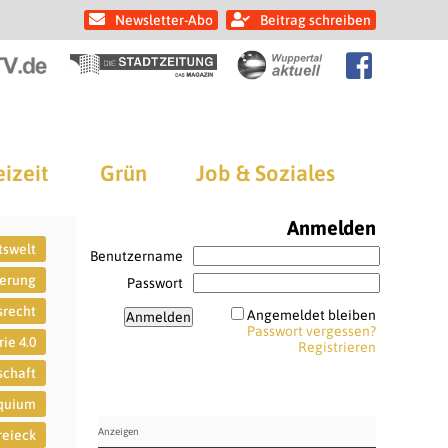
Newsletter-Abo
Beitrag schreiben
eizeit
Grün
Job & Soziales
Anmelden
tswelt
Benutzername
ierung
Passwort
srecht
Angemeldet bleiben
Passwort vergessen?
rie 4.0
Registrieren
schaft
oquium
reieck