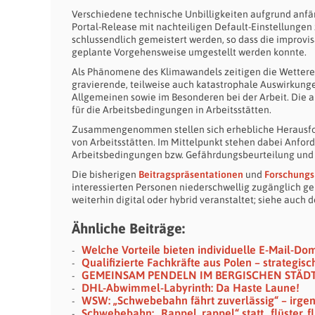
Verschiedene technische Unbilligkeiten aufgrund anfä
Portal-Release mit nachteiligen Default-Einstellungen
schlussendlich gemeistert werden, so dass die improvi
geplante Vorgehensweise umgestellt werden konnte.
Als Phänomene des Klimawandels zeitigen die Wetterex
gravierende, teilweise auch katastrophale Auswirkung
Allgemeinen sowie im Besonderen bei der Arbeit. Die 
für die Arbeitsbedingungen in Arbeitsstätten.
Zusammengenommen stellen sich erhebliche Herausford
von Arbeitsstätten. Im Mittelpunkt stehen dabei Anfor
Arbeitsbedingungen bzw. Gefährdungsbeurteilung und 
Die bisherigen
Beitragspräsentationen
und
Forschungs
interessierten Personen niederschwellig zugänglich g
weiterhin digital oder hybrid veranstaltet; siehe auc
Ähnliche Beiträge:
Welche Vorteile bieten individuelle E-Mail-Do
Qualifizierte Fachkräfte aus Polen – strategis
GEMEINSAM PENDELN IM BERGISCHEN STÄD
DHL-Abwimmel-Labyrinth: Da Haste Laune!
WSW: „Schwebebahn fährt zuverlässig“ – irge
Schwebebahn: „Rappel, rappel“ statt „flüster, fl