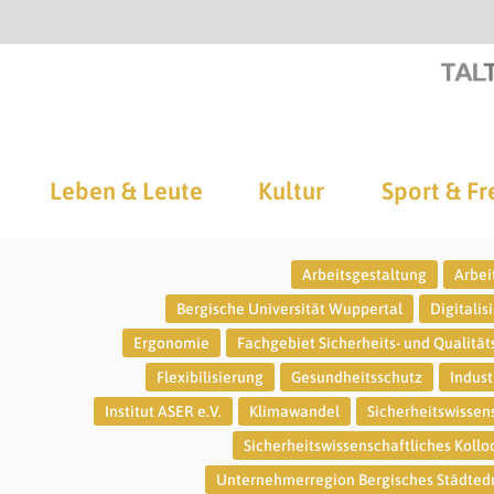
Leben & Leute
Kultur
Sport & Fr
Arbeitsgestaltung
Arbei
Bergische Universität Wuppertal
Digitalis
Ergonomie
Fachgebiet Sicherheits- und Qualität
Flexibilisierung
Gesundheitsschutz
Indust
Institut ASER e.V.
Klimawandel
Sicherheitswissen
Sicherheitswissenschaftliches Koll
Unternehmerregion Bergisches Städted