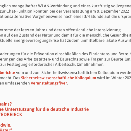
nglich mangelhafter WLAN-Verbindung und eines kurzfristig vollzogen
 zur Chat-Funktion konnten bei der Veranstaltung am 8. Dezember 2022
sationsalternative Vorgehensweise nach einer 3/4 Stunde auf die ursprü
treme der letzten Jahre und deren offensichtliche Intensivierung
en auf den Zustand der Natur und damit für die menschliche Gesundhei
aktuelle Energieversorgungskrise hat zudem unmittelbare, akute Auswi
erungen für die Prävention einschließlich des Einrichtens und Betrei
derungen des Arbeitsstätten- und Baurechts sowie Fragen zur Beurteilun
zur Festlegung erforderlicher Arbeitsschutzmaßnahmen.
berichte
vom und zum Sicherheitswissenschaftlichen Kolloquium werd
emacht. Das
Sicherheitswissenschaftliche Kolloquium
wird im Winter 20
h den umfassenden
Veranstaltungsflyer
.
mains?
che Unterstützung für die deutsche Industrie
TEDREIECK
ndwie.
üster“