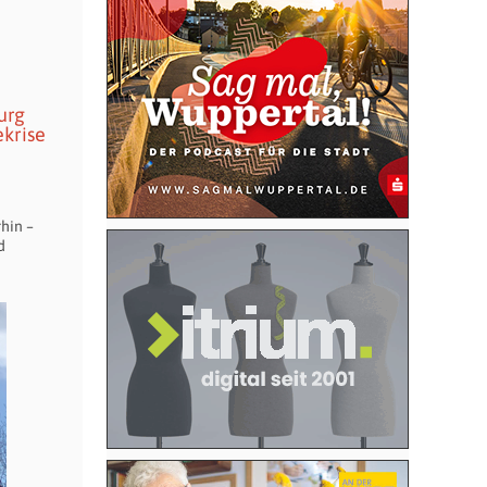
urg
ekrise
rhin –
d