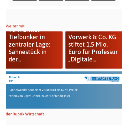
Stadt Wuppertal
Weiter mit:
vermarktet
Tiefbunker in
Vorwerk & Co. KG
zentraler Lage:
stiftet 1,5 Mio.
Sahnestück in
Euro für Professur
der...
„Digitale...
Aktuell in
der
„Sinneswandel“: Aus einer Vision wird ein Kunst-Projekt
Mirjam von Eigen: Einmal im Jahr reif für die Insel
der Rubrik Wirtschaft