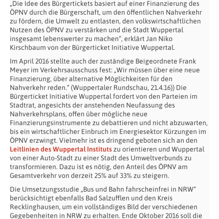
„Die Idee des Bürgertickets basiert auf einer Finanzierung des
ÖPNV durch die Bürgerschaft, um den öffentlichen Nahverkehr
zu fördern, die Umwelt zu entlasten, den volkswirtschaftlichen
Nutzen des ÖPNV zu verstärken und die Stadt Wuppertal
insgesamt lebenswerter zu machen“, erklärt Jan Niko
Kirschbaum von der Bürgerticket Initiative Wuppertal.
Im April 2016 stellte auch der zuständige Beigeordnete Frank
Meyer im Verkehrsausschuss fest: „Wir müssen über eine neue
Finanzierung, über alternative Möglichkeiten für den
Nahverkehr reden.“ (Wuppertaler Rundschau, 21.4.16)) Die
Bürgerticket Initiative Wuppertal fordert von den Parteien im
Stadtrat, angesichts der anstehenden Neufassung des
Nahverkehrsplans, offen über mögliche neue
Finanzierungsinstrumente zu debattieren und nicht abzuwarten,
bis ein wirtschaftlicher Einbruch im Energiesektor Kürzungen im
ÖPNV erzwingt. Vielmehr ist es dringend geboten sich an den
Leitlinien des Wuppertal Instituts
zu orientieren und Wuppertal
von einer Auto-Stadt zu einer Stadt des Umweltverbunds zu
transformieren. Dazu ist es nötig, den Anteil des ÖPNV am
Gesamtverkehr von derzeit 25% auf 33% zu steigern.
Die Umsetzungsstudie „Bus und Bahn fahrscheinfrei in NRW“
berücksichtigt ebenfalls Bad Salzufflen und den Kreis
Recklinghausen, um ein vollständiges Bild der verschiedenen
Gegebenheiten in NRW zu erhalten. Ende Oktober 2016 soll die