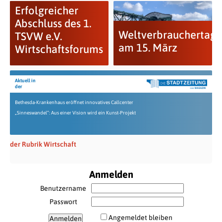
Erfolgreicher
Abschluss des 1.
Weltverbrauchertag
TSVW e.V.
am 15. März
Wirtschaftsforums
Aktuell in
der
Bethesda-Krankenhaus eröffnet innovatives Callcenter
„Sinneswandel“: Aus einer Vision wird ein Kunst-Projekt
der Rubrik Wirtschaft
Anmelden
Benutzername
Passwort
Angemeldet bleiben