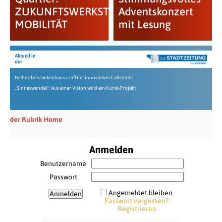
ZUKUNFTSWERKSTATT
Adventskonzert
MOBILITÄT
mit Lesung
Aktuell in
der
Bethesda-Krankenhaus eröffnet innovatives Callcenter
„Sinneswandel“: Aus einer Vision wird ein Kunst-Projekt
der Rubrik Home
Anmelden
Benutzername
Passwort
Angemeldet bleiben
Passwort vergessen?
Registrieren