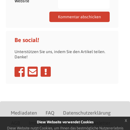
Website
Be social!
Unterstützen Sie uns, indem Sie den Artikel teilen.
Danke!
Mediadaten
FAQ
Datenschutzerklärung
x
Diese Webseite verwendet Cookies
AGB
Impressum
Kontakt
Newsletter
Diese Website nutzt Cookies, um Ihnen das bestmögliche Nutzererlebnis