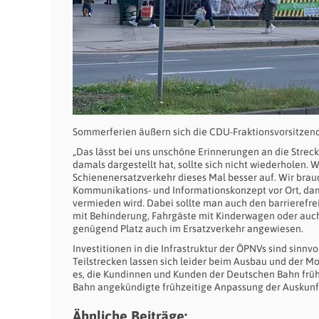
Sommerferien äußern sich die CDU-Fraktionsvorsitzend
„Das lässt bei uns unschöne Erinnerungen an die Streck
damals dargestellt hat, sollte sich nicht wiederholen. 
Schienenersatzverkehr dieses Mal besser auf. Wir bra
Kommunikations- und Informationskonzept vor Ort, dam
vermieden wird. Dabei sollte man auch den barrierefr
mit Behinderung, Fahrgäste mit Kinderwagen oder auch
genügend Platz auch im Ersatzverkehr angewiesen.
Investitionen in die Infrastruktur der ÖPNVs sind sinn
Teilstrecken lassen sich leider beim Ausbau und der M
es, die Kundinnen und Kunden der Deutschen Bahn frühz
Bahn angekündigte frühzeitige Anpassung der Auskunf
Ähnliche Beiträge: