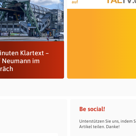
auf
inuten Klartext –
f Neumann im
räch
Be social!
Unterstützen Sie uns, indem S
Artikel teilen. Danke!