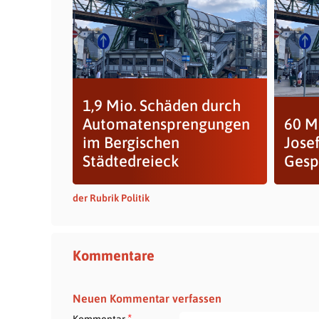
1,9 Mio. Schäden durch
Automatensprengungen
60 M
im Bergischen
Jose
Städtedreieck
Gesp
der Rubrik Politik
Kommentare
Neuen Kommentar verfassen
*