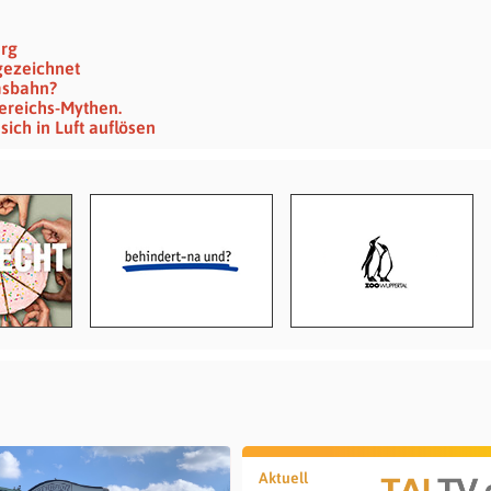
erg
gezeichnet
msbahn?
ereichs-Mythen.
sich in Luft auflösen
Aktuell