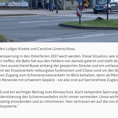
en Ludger Kineke und Caroline Lünenschloss:
ensperrung in den Osterferien 2017 wach werden. Diese Situation, wie si
Wir hoffen, die Bahn hat aus den Fehlern von damals gelernt und stellt d
uchen ausreichend Busse entlang der gesperrten Strecke und ein umfas
it der Ersatzverkehr reibungslos funktioniert und Chaos rund um den 
eien Zugang zum Schienenersatzverkehr im Blick behalten, denn ob Me
 Reisende mit schwerem Gepäck – sie alle sind auf barrierefreie Zugä
voll und ein wichtiger Beitrag zum Klimaschutz. Auch temporäre Sperrun
odernisierung des Schienenverkehrs nicht immer vermeiden. Umso wichti
eitig einzubinden und zu informieren. Hier vertrauen wir auf die von d
tssysteme.“