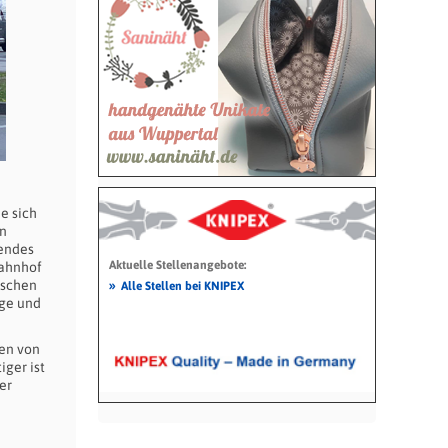
e sich
en
sendes
Aktuelle Stellenangebote:
Bahnhof
»
nschen
Alle Stellen bei KNIPEX
nge und
gen von
ger ist
er