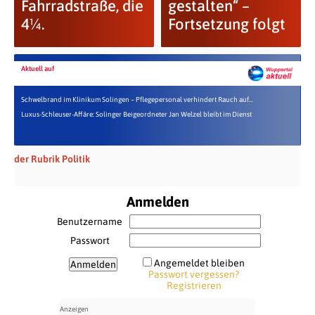
Fahrradstraße, die
gestalten“ –
4¼.
Fortsetzung folgt
Aktuell auf
Schwelbrand im Klinikum Solingen – Pflegepersonal verhindert Rauch auf...
Luxus-Schleuser-Affäre: Solinger Beigeordneter Jan Welzel bleibt im Dienst
der Rubrik Politik
Anmelden
Benutzername
Passwort
Angemeldet bleiben
Passwort vergessen?
Registrieren