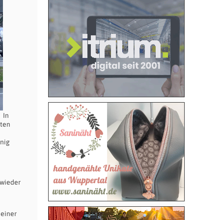
In
eten
nig
 wieder
 einer