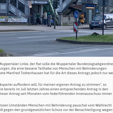
Wuppertaler Linke, der Rat solle die Wuppertaler Bundestagsabgeordn
 sorgen, die eine bessere Teilhabe von Menschen mit Behinderungen
te Manfred Todtenhausen hat für die Art dieses Antrags jedoch nur we
kspartei auffordern will, für meinen eigenen Antrag zu stimmen“, so
e bereits im Juli letzten Jahres einen entsprechenden Antrag in den
dieser Antrag seit Monaten vom federführenden Innenausschuss immer
ewissen Umständen Menschen mit Behinderung pauschal vom Wahlrecht
toß gegen den grundgesetzlichen Schutz vor der Benachteiligung wegen