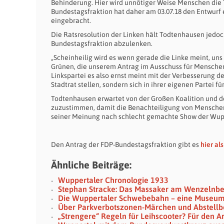
Behinderung. Hier wird unnötiger Weise Menschen die T
Bundestagsfraktion hat daher am 03.07.18 den Entwurf
eingebracht.
Die Ratsresolution der Linken hält Todtenhausen jedoc
Bundestagsfraktion abzulenken.
„Scheinheilig wird es wenn gerade die Linke meint, uns
Grünen, die unserem Antrag im Ausschuss für Menschen
Linkspartei es also ernst meint mit der Verbesserung 
Stadtrat stellen, sondern sich in ihrer eigenen Partei 
Todtenhausen erwartet von der Großen Koalition und d
zuzustimmen, damit die Benachteiligung von Menschen 
seiner Meinung nach schlecht gemachte Show der Wupp
Den Antrag der FDP-Bundestagsfraktion gibt es
hier al
Ähnliche Beiträge:
Wuppertaler Chronologie 1933
Stephan Stracke: Das Massaker am Wenzelnb
Die Wuppertaler Schwebebahn – eine Museu
Über Parkverbotszonen-Märchen und Abstellb
„Strengere“ Regeln für Leihscooter? Für den Ar