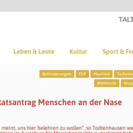
Leben & Leute
Kultur
Sport & Fr
Behinderungen
FDP
Manfred
Todtenh
Wahlrecht
Wupp
 Ratsantrag Menschen an der Nase
 meint, uns hier belehren zu wollen“, so Todtenhausen we