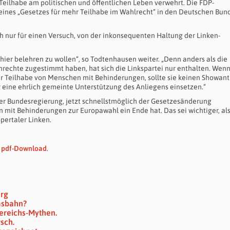
eilhabe am politischen und öffentlichen Leben verwehrt. Die FDP-
 eines „Gesetzes für mehr Teilhabe im Wahlrecht“ in den Deutschen Bun
h nur für einen Versuch, von der inkonsequenten Haltung der Linken-
 hier belehren zu wollen“, so Todtenhausen weiter. „Denn anders als die
rechte zugestimmt haben, hat sich die Linkspartei nur enthalten. Wenn
der Teilhabe von Menschen mit Behinderungen, sollte sie keinen Showan
für eine ehrlich gemeinte Unterstützung des Anliegens einsetzen.“
er Bundesregierung, jetzt schnellstmöglich der Gesetzesänderung
mit Behinderungen zur Europawahl ein Ende hat. Das sei wichtiger, als
ertaler Linken.
s pdf-Download
.
erg
msbahn?
ereichs-Mythen.
sch.