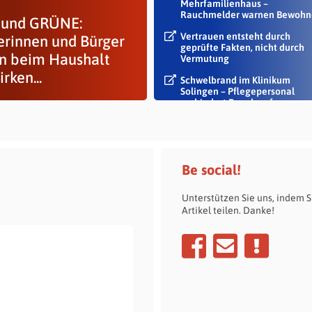
Mehrfamilienhaus –
Rauchmelder warnen Bewohn
und GRÜNE:
Vertrauen entsteht durch
erinnen und Bürger
geprüfte Fakten, nicht durch
en beim Haushalt
Vermutung
rken...
Schwelbrand im Klinikum
Solingen – Pflegepersonal
verhindert Rauch auf...
Be social!
Unterstützen Sie uns, indem S
Artikel teilen. Danke!