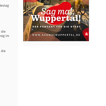
destag
 die
trag im
 die