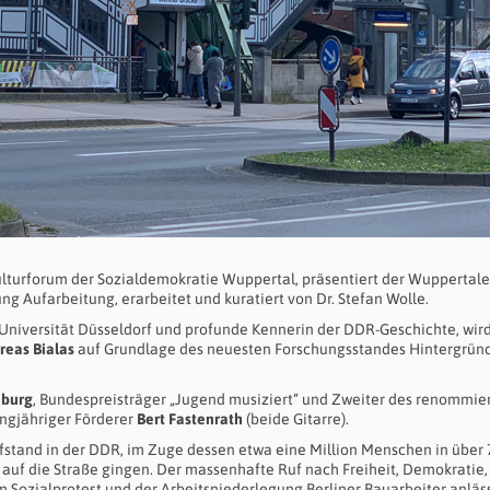
Kulturforum der Sozialdemokratie Wuppertal, präsentiert der Wuppertale
ung Aufarbeitung, erarbeitet und kuratiert von Dr. Stefan Wolle.
e-Universität Düsseldorf und profunde Kennerin der DDR-Geschichte, wir
reas Bialas
auf Grundlage des neuesten Forschungsstandes Hintergrün
mburg
, Bundespreisträger „Jugend musiziert“ und Zweiter des renommie
angjähriger Förderer
Bert Fastenrath
(beide Gitarre).
ufstand in der DDR, im Zuge dessen etwa eine Million Menschen in über 
uf die Straße gingen. Der massenhafte Ruf nach Freiheit, Demokratie,
ozialprotest und der Arbeitsniederlegung Berliner Bauarbeiter anläss