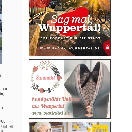
r
d nach
de,
rten
700
 Einheit
lich