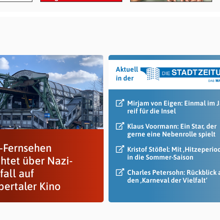
Aktuell
in der
Mirjam von Eigen: Einmal im 
reif für die Insel
Klaus Voormann: Ein Star, der
gerne eine Nebenrolle spielt
Fernsehen
Kristof Stößel: Mit ‚Hitzeperio
in die Sommer-Saison
chtet über Nazi-
fall auf
Charles Petersohn: Rückblick 
den ‚Karneval der Vielfalt‘
ertaler Kino