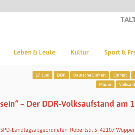
Leben & Leute
Kultur
Sport & Fr
17. Juni
DDR
Deutsche Einheit
Einheit
Mauer
Volksau
 sein“ – Der DDR-Volksaufstand am 1
r SPD-Landtagsabgeordneten, Robertstr. 5, 42107 Wupper