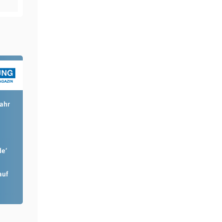
Jahr
de‘
auf