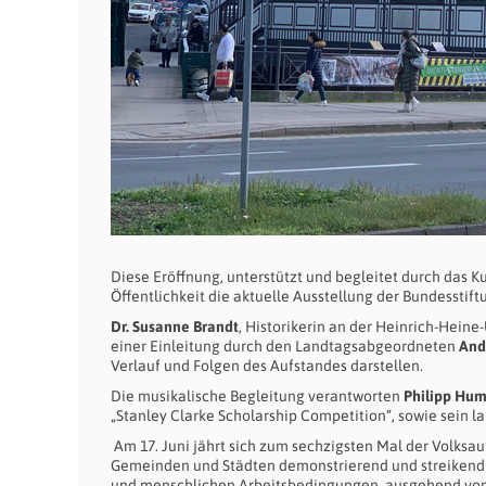
Diese Eröffnung, unterstützt und begleitet durch das 
Öffentlichkeit die aktuelle Ausstellung der Bundesstift
Dr. Susanne Brandt
, Historikerin an der Heinrich-Hein
einer Einleitung durch den Landtagsabgeordneten
And
Verlauf und Folgen des Aufstandes darstellen.
Die musikalische Begleitung verantworten
Philipp Hu
„Stanley Clarke Scholarship Competition“, sowie sein l
Am 17. Juni jährt sich zum sechzigsten Mal der Volksa
Gemeinden und Städten demonstrierend und streikend a
und menschlichen Arbeitsbedingungen, ausgehend vom S