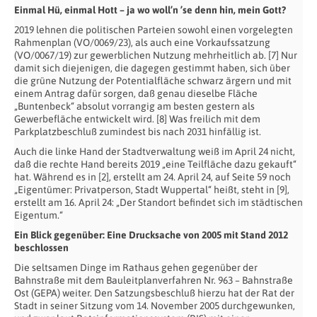
Einmal Hü, einmal Hott – ja wo woll’n ’se denn hin, mein Gott?
2019 lehnen die politischen Parteien sowohl einen vorgelegten
Rahmenplan (VO/0069/23), als auch eine Vorkaufssatzung
(VO/0067/19) zur gewerblichen Nutzung mehrheitlich ab. [7] Nur
damit sich diejenigen, die dagegen gestimmt haben, sich über
die grüne Nutzung der Potentialfläche schwarz ärgern und mit
einem Antrag dafür sorgen, daß genau dieselbe Fläche
„Buntenbeck“ absolut vorrangig am besten gestern als
Gewerbefläche entwickelt wird. [8] Was freilich mit dem
Parkplatzbeschluß zumindest bis nach 2031 hinfällig ist.
Auch die linke Hand der Stadtverwaltung weiß im April 24 nicht,
daß die rechte Hand bereits 2019 „eine Teilfläche dazu gekauft“
hat. Während es in [2], erstellt am 24. April 24, auf Seite 59 noch
„Eigentümer: Privatperson, Stadt Wuppertal“ heißt, steht in [9],
erstellt am 16. April 24: „Der Standort befindet sich im städtischen
Eigentum.“
Ein Blick gegenüber: Eine Drucksache von 2005 mit Stand 2012
beschlossen
Die seltsamen Dinge im Rathaus gehen gegenüber der
Bahnstraße mit dem Bauleitplanverfahren Nr. 963 – Bahnstraße
Ost (GEPA) weiter. Den Satzungsbeschluß hierzu hat der Rat der
Stadt in seiner Sitzung vom 14. November 2005 durchgewunken,