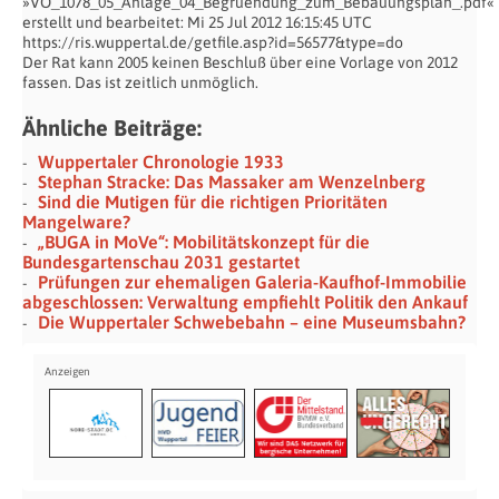
»VO_1078_05_Anlage_04_Begruendung_zum_Bebauungsplan_.pdf«
erstellt und bearbeitet: Mi 25 Jul 2012 16:15:45 UTC
https://ris.wuppertal.de/getfile.asp?id=56577&type=do
Der Rat kann 2005 keinen Beschluß über eine Vorlage von 2012
fassen. Das ist zeitlich unmöglich.
Ähnliche Beiträge:
Wuppertaler Chronologie 1933
Stephan Stracke: Das Massaker am Wenzelnberg
Sind die Mutigen für die richtigen Prioritäten
Mangelware?
„BUGA in MoVe“: Mobilitätskonzept für die
Bundesgartenschau 2031 gestartet
Prüfungen zur ehemaligen Galeria-Kaufhof-Immobilie
abgeschlossen: Verwaltung empfiehlt Politik den Ankauf
Die Wuppertaler Schwebebahn – eine Museumsbahn?