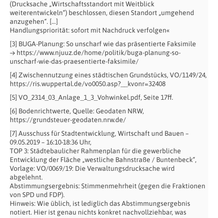
(Drucksache „Wirtschaftsstandort mit Weitblick
weiterentwickeln“) beschlossen, diesen Standort „umgehend
anzugehen“. […]
Handlungspriorität: sofort mit Nachdruck verfolgen«
[3] BUGA-Planung: So unscharf wie das präsentierte Faksimile
→ https://www.njuuz.de/home/politik/buga-planung-so-
unscharf-wie-das-praesentierte-faksimile/
[4] Zwischennutzung eines städtischen Grundstücks, VO/1149/24,
https://ris.wuppertal.de/vo0050.asp?__kvonr=32408
[5] VO_2314_03_Anlage_1_3_Vohwinkel.pdf, Seite 17ff.
[6] Bodenrichtwerte, Quelle: Geodaten NRW,
https://grundsteuer-geodaten.nrw.de/
[7] Ausschuss für Stadtentwicklung, Wirtschaft und Bauen –
09.05.2019 – 16:10-18:36 Uhr,
TOP 3: Städtebaulicher Rahmenplan für die gewerbliche
Entwicklung der Fläche „westliche Bahnstraße / Buntenbeck“,
Vorlage: VO/0069/19: Die Verwaltungsdrucksache wird
abgelehnt.
Abstimmungsergebnis: Stimmenmehrheit (gegen die Fraktionen
von SPD und FDP).
Hinweis: Wie üblich, ist lediglich das Abstimmungsergebnis
notiert. Hier ist genau nichts konkret nachvollziehbar, was