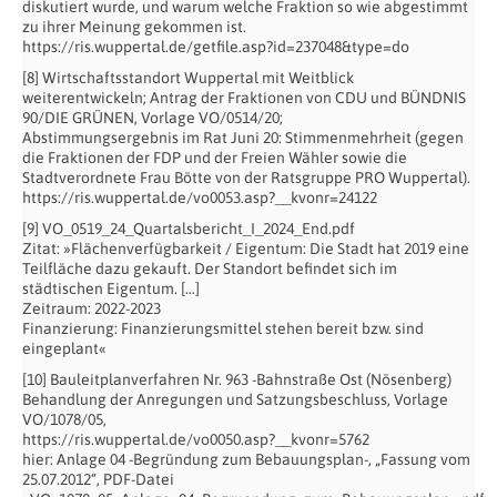
diskutiert wurde, und warum welche Fraktion so wie abgestimmt
zu ihrer Meinung gekommen ist.
https://ris.wuppertal.de/getfile.asp?id=237048&type=do
[8] Wirtschaftsstandort Wuppertal mit Weitblick
weiterentwickeln; Antrag der Fraktionen von CDU und BÜNDNIS
90/DIE GRÜNEN, Vorlage VO/0514/20;
Abstimmungsergebnis im Rat Juni 20: Stimmenmehrheit (gegen
die Fraktionen der FDP und der Freien Wähler sowie die
Stadtverordnete Frau Bötte von der Ratsgruppe PRO Wuppertal).
https://ris.wuppertal.de/vo0053.asp?__kvonr=24122
[9] VO_0519_24_Quartalsbericht_I_2024_End.pdf
Zitat: »Flächenverfügbarkeit / Eigentum: Die Stadt hat 2019 eine
Teilfläche dazu gekauft. Der Standort befindet sich im
städtischen Eigentum. […]
Zeitraum: 2022-2023
Finanzierung: Finanzierungsmittel stehen bereit bzw. sind
eingeplant«
[10] Bauleitplanverfahren Nr. 963 -Bahnstraße Ost (Nösenberg)
Behandlung der Anregungen und Satzungsbeschluss, Vorlage
VO/1078/05,
https://ris.wuppertal.de/vo0050.asp?__kvonr=5762
hier: Anlage 04 -Begründung zum Bebauungsplan-, „Fassung vom
25.07.2012“, PDF-Datei