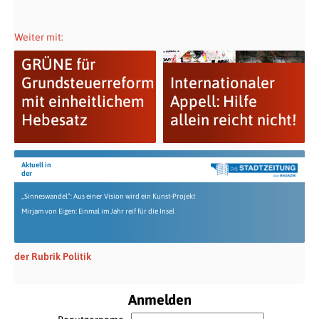
Weiter mit:
GRÜNE für
Grundsteuerreform
Internationaler
mit einheitlichem
Appell: Hilfe
Hebesatz
allein reicht nicht!
Aktuell in
der
„Sinneswandel“: Aus einer Vision wird ein Kunst-Projekt
Mirjam von Eigen: Einmal im Jahr reif für die Insel
der Rubrik Politik
Anmelden