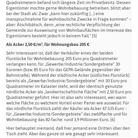
Quadratmetern befand sich längere Zeit im Privatbesitz. Dessen
Eigentümer mochte gerne Wohnbebauung betreiben, blitzt aber
bei der Stadt ab: Zwar „kann hier zukünftig […] eine
Inanspruchnahme für wohnbauliche Zwecke in Frage kommen“ –
aber: Ätschibätsch, denn „eine rechtliche Verpflichtung der
Gemeinde zur Ausweisung von Wohnbauflächen im Interesse des
Eigentümers besteht jedoch in keinem Fall.“ [5]
Als Acker 2,50 €/m², für Wohnungsbau 205 €
Sehr interessant ist, daß der Verkäufer eines der beiden
Flurstücke für Wohnbebauung 205 Euro pro Quadratmeter
verlangen kann, für „Gewerbe/Industrie/Sondergebiete“ 30
Euronen (bzw. 85 Euro für das GEPA-Gelände gegenüber der
Bahnstraße). Während der städtische Acker (südliches Flurstück)
bereits als „Gewerbe/Industrie/Sondergebiete“ mit 30 Euro pro
Quadratmeter im Kataster steht, wird der identisch genutzte
nördliche Acker als „landwirtschaftliche Fläche“ mit 2,50 Euro pro
Quadratmeter geführt. Hier ist also sehr interessant, wer wann
welche Fläche zu welchem Vorteil einer Partei wie ausweist: Für
das nördliche Flurstück zahlt der Käufer als Acker 47.535 Euro –
für „Gewerbe/Industrie/Sondergebiete“ das zwölffache und für
Wohnbebauung das 82-fache: rund 3,9 Millionen Euro. [6]
Hier behauptet niemand, daß hier jemand eine Dritten über den
Tisch zieht. Aber das ganze ist wie gesagt sehr interessant.