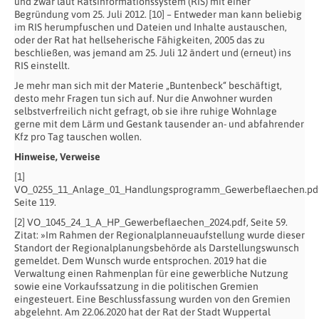
und zwar laut Ratsinformationssystem (RIS) mit einer
Begründung vom 25. Juli 2012. [10] – Entweder man kann beliebig
im RIS herumpfuschen und Dateien und Inhalte austauschen,
oder der Rat hat hellseherische Fähigkeiten, 2005 das zu
beschließen, was jemand am 25. Juli 12 ändert und (erneut) ins
RIS einstellt.
Je mehr man sich mit der Materie „Buntenbeck“ beschäftigt,
desto mehr Fragen tun sich auf. Nur die Anwohner wurden
selbstverfreilich nicht gefragt, ob sie ihre ruhige Wohnlage
gerne mit dem Lärm und Gestank tausender an- und abfahrender
Kfz pro Tag tauschen wollen.
Hinweise, Verweise
[1]
VO_0255_11_Anlage_01_Handlungsprogramm_Gewerbeflaechen.pdf
Seite 119.
[2] VO_1045_24_1_A_HP_Gewerbeflaechen_2024.pdf, Seite 59.
Zitat: »Im Rahmen der Regionalplanneuaufstellung wurde dieser
Standort der Regionalplanungsbehörde als Darstellungswunsch
gemeldet. Dem Wunsch wurde entsprochen. 2019 hat die
Verwaltung einen Rahmenplan für eine gewerbliche Nutzung
sowie eine Vorkaufssatzung in die politischen Gremien
eingesteuert. Eine Beschlussfassung wurden von den Gremien
abgelehnt. Am 22.06.2020 hat der Rat der Stadt Wuppertal