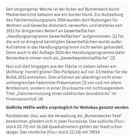
Seit vergangener Woche ist der Acker auf Buntenbeck durch
Medienberichte bekannt wie ein bunter Hund. Zur Aufstellung
des Flächennutzungsplans 2004 wurden dort Nutzungen für
Wohnen und Gewerbe diskutiert, verworfen, und letzteres seit
2011 für dringenden Bedarf an Gewerbeflächen
„Handlungsprogramm Gewerbeflächen“ aufgenommen. [1] Für
die ach so dringend benötigten Gewerbeflächen wurde außer
Aufnahme in das Handlungsprogramm nicht weiter gehandelt.
Denn auch in der Auflage 2024 des Handlungsprogramms steht
Buntenbeck immer noch als „Gewerbepotentialfläche“. [2]
Nun soll dort hingegen aus der Fläche in sieben Jahren ein
(Achtung: Ironie!) grüner Öko-Parkplatz auf run 3,5 Hektar für die
BUGA 2031 entstehen. Dies erfahren wir allerdings nicht einer
umfangreichen Faksimilie-Präsentation [3] von und mit allem
Brimborium, sondern in einer Drucksache mit nichtssagendem
Titel „Zwischennutzung eines städtischen Grundstücks“ im
Finanzausschuß. [4]
Südliche Hälfte wollte ursprünglich für Wohnbau genutzt werden
Rückblende: Das, was die Verwaltung als „Buntenbecker Feld“
bezeichnet, gliedert sich in zwei Flurstücke. Das südliche (Flur/-
stück 22/72) mit 16.160 Quadratmetern gehört der Stadt schon
länger. Das nördliche (Flur/-stück 22/14) mit 19014