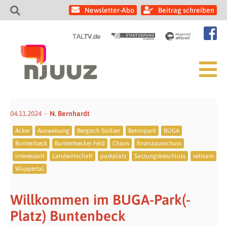
Newsletter-Abo
Beitrag schreiben
04.11.2024
N. Bernhardt
Acker
Ausweisung
Bergisch Sizilien
Betonpark
BUGA
Buntenbeck
Buntenbecker Feld
Chaos
finanzausschuss
interessant
Landwirtschaft
parkplatz
Satzungsbeschluss
seltsam
Wuppertal
Willkommen im BUGA-Park(-
Platz) Buntenbeck