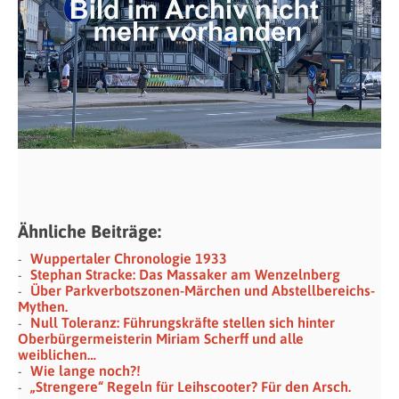
Ähnliche Beiträge:
Wuppertaler Chronologie 1933
Stephan Stracke: Das Massaker am Wenzelnberg
Über Parkverbotszonen-Märchen und Abstellbereichs-
Mythen.
Null Toleranz: Führungskräfte stellen sich hinter
Oberbürgermeisterin Miriam Scherff und alle
weiblichen…
Wie lange noch?!
„Strengere“ Regeln für Leihscooter? Für den Arsch.