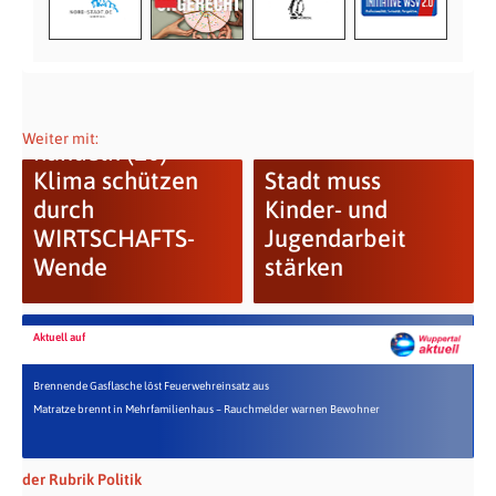
Wandel durch
Weiter mit:
handeln (10)
Klima schützen
Stadt muss
durch
Kinder- und
WIRTSCHAFTS-
Jugendarbeit
Wende
stärken
Aktuell auf
Brennende Gasflasche löst Feuerwehreinsatz aus
Matratze brennt in Mehrfamilienhaus – Rauchmelder warnen Bewohner
der Rubrik Politik