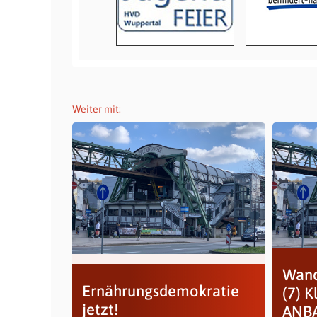
Weiter mit:
Wand
Ernährungsdemokratie
(7) 
jetzt!
ANB