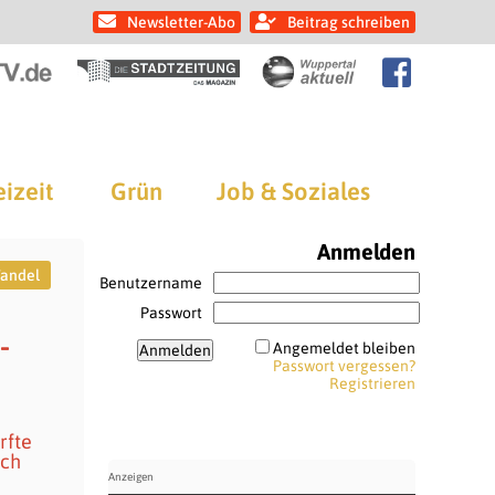
Newsletter-Abo
Beitrag schreiben
eizeit
Grün
Job & Soziales
Anmelden
andel
Benutzername
Passwort
-
Angemeldet bleiben
Passwort vergessen?
Registrieren
rfte
rch