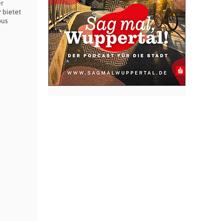
er
r
bietet
pus