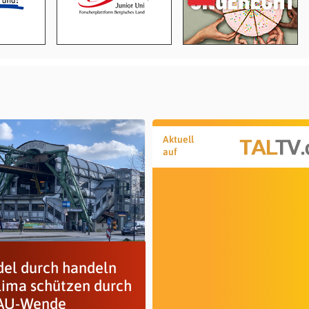
Aktuell
auf
el durch handeln
Klima schützen durch
AU-Wende