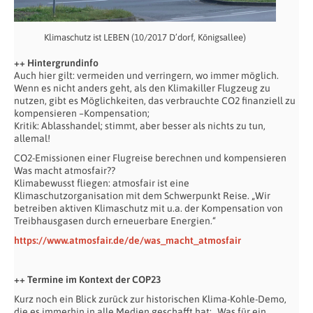
Klimaschutz ist LEBEN (10/2017 D’dorf, Königsallee)
++ Hintergrundinfo
Auch hier gilt: vermeiden und verringern, wo immer möglich.
Wenn es nicht anders geht, als den Klimakiller Flugzeug zu
nutzen, gibt es Möglichkeiten, das verbrauchte CO2 finanziell zu
kompensieren –Kompensation;
Kritik: Ablasshandel; stimmt, aber besser als nichts zu tun,
allemal!
CO2-Emissionen einer Flugreise berechnen und kompensieren
Was macht atmosfair??
Klimabewusst fliegen: atmosfair ist eine
Klimaschutzorganisation mit dem Schwerpunkt Reise. „Wir
betreiben aktiven Klimaschutz mit u.a. der Kompensation von
Treibhausgasen durch erneuerbare Energien.“
https://www.atmosfair.de/de/was_macht_atmosfair
++ Termine im Kontext der COP23
Kurz noch ein Blick zurück zur historischen Klima-Kohle-Demo,
die es immerhin in alle Medien geschafft hat: „Was für ein