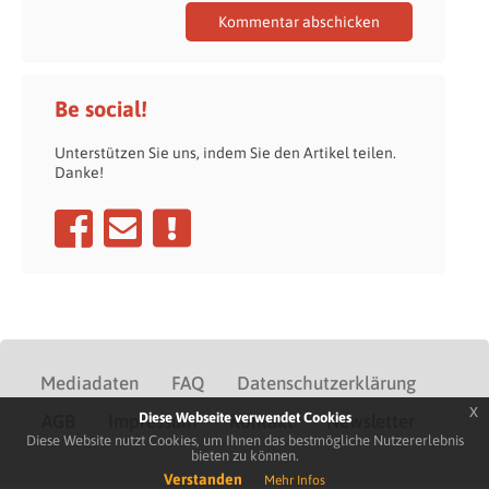
Be social!
Unterstützen Sie uns, indem Sie den Artikel teilen.
Danke!
Mediadaten
FAQ
Datenschutzerklärung
x
Diese Webseite verwendet Cookies
AGB
Impressum
Kontakt
Newsletter
Diese Website nutzt Cookies, um Ihnen das bestmögliche Nutzererlebnis
bieten zu können.
Verstanden
Mehr Infos