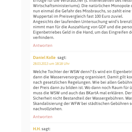
Erfolge für die Verbraucher (s. Intenetseiten des hess
Wirtschaftsministeriums). Die natürlichen Monopole
nun einmal die Gefahr des Missbrauchs, so zahlt eine 
Wuppertal im Preisvergleich fast 100 Euro zuviel.
Angesichts der laufenden Untersuchung wird’s brenzl
nimmt man für die Auszahlung von GDF und die perso
Eigenbetriebes Geld in die Hand, um das Eingreifen d
verhindern.
Antworten
Daniel Kolle
sagt:
28.03.2013 um 18:18 Uhr
Welche Tochter der WSW denn? Es wird ein Eigenbetri
dann die Wasserversorgung organisiert. Damit gilt 
nach gesetzlichen Regelungen. Wie bei allen Gebühren
der Preis dann zu bilden ist. Wo dann noch Raum für 
muss die WSW und auch das BKartA mal erklären. Der 
Sicherheit nicht Bestandteil der Wassergebühren. Wa
Skandalisierung der WFW bei städtischen Gebühren so
nachvollziehen.
Antworten
H.H.
sagt: