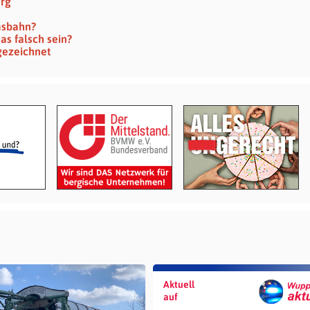
erg
msbahn?
as falsch sein?
gezeichnet
e
Aktuell
auf