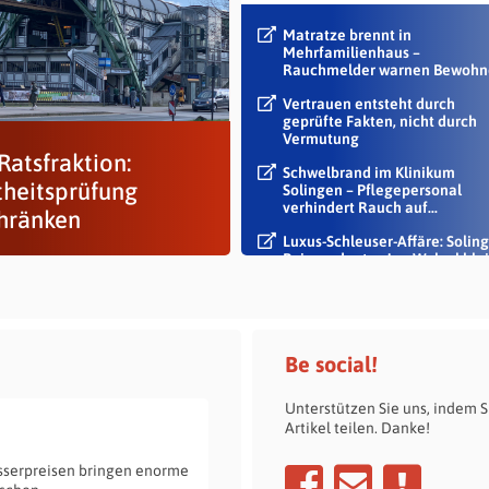
Matratze brennt in
Mehrfamilienhaus –
Rauchmelder warnen Bewohn
Vertrauen entsteht durch
geprüfte Fakten, nicht durch
Vermutung
Ratsfraktion:
Schwelbrand im Klinikum
theitsprüfung
Solingen – Pflegepersonal
verhindert Rauch auf...
hränken
Luxus-Schleuser-Affäre: Soling
Beigeordneter Jan Welzel blei
im Dienst
Be social!
Unterstützen Sie uns, indem S
Artikel teilen. Danke!
sserpreisen bringen enorme