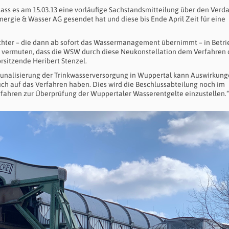
dass es am 15.03.13 eine vor­läufige Sachstandsmitteilung über den Verd
rgie & Wasser AG gesendet hat und die­se bis Ende April Zeit für eine
chter – die dann ab sofort das Wassermanagement übernimmt – in Betri
r vermuten, dass die WSW durch diese Neukonstellation dem Verfahren 
rsitzende Heribert Stenzel.
unalisierung der Trinkwasser­versorgung in Wuppertal kann Auswirkung
ch auf das Verfahren haben. Dies wird die Beschlussab­teilung noch im
Verfahren zur Überprüfung der Wuppertaler Wasserentgelte einzu­stellen.“