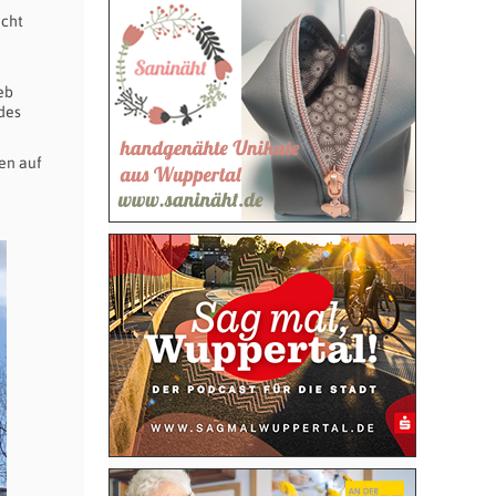
acht
eb
des
en auf