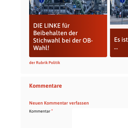
DIE LINKE für
Beibehalten der
Es is
Stichwahl bei der OB-
…
Wahl!
der Rubrik Politik
Kommentare
Neuen Kommentar verfassen
*
Kommentar