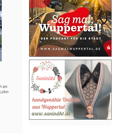
h an
 Lohn