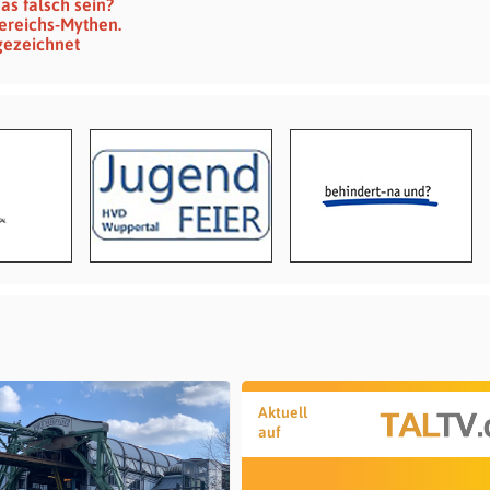
as falsch sein?
ereichs-Mythen.
gezeichnet
Aktuell
auf