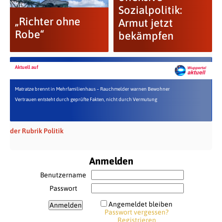
Sozialpolitik:
„Richter ohne
Armut jetzt
Robe“
bekämpfen
Aktuell auf
Matratze brennt in Mehrfamilienhaus – Rauchmelder warnen Bewohner
Vertrauen entsteht durch geprüfte Fakten, nicht durch Vermutung
der Rubrik Politik
Anmelden
Benutzername
Passwort
Angemeldet bleiben
Passwort vergessen?
Registrieren