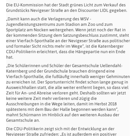
Die EU-Kommission hat der Stadt grünes Licht zum Verkauf des
Grundstücks Nevigeser Straße an den Discounter LIDL gegeben.
„Damit kann auch die Verlagerung des WSV -
Jugendleistungszentrums zum Stadion am Zoo und zum
Sportplatz am Nocken weitergehen. Wenn jetzt noch der Rat in
der kommenden Sitzung dem Satzungsbeschluss zustimmt, steht
einer Vierfach-Sporthalle an der Nevigeser Straße aus politischer
und formaler Sicht nichts mehr im Wege“, ist die Katernberger
CDU-Politikerin erleichtert, dass die Hängepartie nun ein Ende
hat.
„Die Schülerinnen und Schüler der Gesamtschule Uellendahl-
Katernberg und der Grundschule brauchen dringend eine
Vierfach-Sporthalle, die fußläufig innerhalb weniger Gehminuten
zu erreichen ist. Der Sportunterricht findet schon lange genug in
Ausweichhallen statt, die alle weiter entfernt liegen, so dass viel
Zeit für An- und Abreise verloren geht. Deshalb sollten wir jetzt
keine weitere Zeit mehr verlieren und zügig die
Ausschreibungen in die Wege leiten, damit im Herbst 2018
spätestens mit dem Bau der Halle begonnen werden kann“,
mahnt Schürmann im Hinblick auf den weiteren Ausbau der
Gesamtschule an.
Die CDU-Politikerin zeigt sich mit der Entwicklung an der
Nevigeser Straße zufrieden: „Es ist außerdem ein positiver