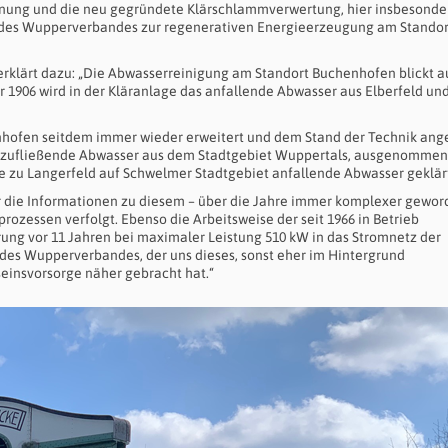
nung und die neu gegründete Klärschlammverwertung, hier insbesonde
n des Wupperverbandes zur regenerativen Energieerzeugung am Standor
, erklärt dazu: „Die Abwasserreinigung am Standort Buchenhofen blickt a
r 1906 wird in der Kläranlage das anfallende Abwasser aus Elberfeld un
nhofen seitdem immer wieder erweitert und dem Stand der Technik ange
s zufließende Abwasser aus dem Stadtgebiet Wuppertals, ausgenommen
e zu Langerfeld auf Schwelmer Stadtgebiet anfallende Abwasser geklär
ir die Informationen zu diesem – über die Jahre immer komplexer gewo
ozessen verfolgt. Ebenso die Arbeitsweise der seit 1966 in Betrieb
rung vor 11 Jahren bei maximaler Leistung 510 kW in das Stromnetz der
 des Wupperverbandes, der uns dieses, sonst eher im Hintergrund
einsvorsorge näher gebracht hat.“