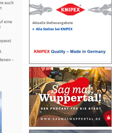
re auch
t
uf eine
Aktuelle Stellenangebote:
d
»
Alle Stellen bei KNIPEX
passt.
t.
rdenen –