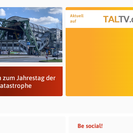
Aktuell
auf
h zum Jahrestag der
katastrophe
Be social!