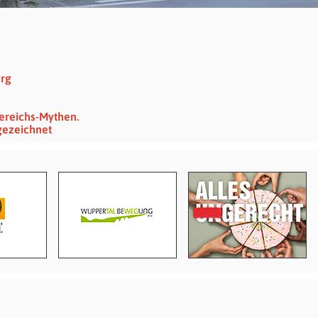
erg
ereichs-Mythen.
gezeichnet