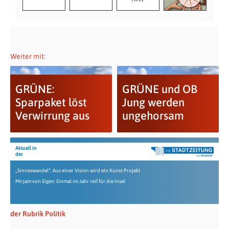
Weiter mit:
GRÜNE:
GRÜNE und OB
Sparpaket löst
Jung werden
Verwirrung aus
ungehorsam
Aktuell in
der
„Sinneswandel“: Aus einer Vision wird ein Kunst-Projekt
Mirjam von Eigen: Einmal im Jahr reif für die Insel
der Rubrik Politik