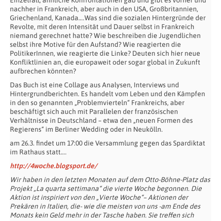
Einzelfall; ähnliche Konfrontationen gab und gibt es vorher und
nachher in Frankreich, aber auch in den USA, Großbritannien,
Griechenland, Kanada….Was sind die sozialen Hintergründe der
Revolte, mit deren Intensität und Dauer selbst in Frankreich
niemand gerechnet hatte? Wie beschreiben die Jugendlichen
selbst ihre Motive für den Aufstand? Wie reagierten die
PolitikerInnen, wie reagierte die Linke? Deuten sich hier neue
Konfliktlinien an, die europaweit oder sogar global in Zukunft
aufbrechen könnten?
Das Buch ist eine Collage aus Analysen, Interviews und
Hintergrundberichten. Es handelt vom Leben und den Kämpfen
in den so genannten „Problemvierteln“ Frankreichs, aber
beschäftigt sich auch mit Parallelen der französischen
Verhältnisse in Deutschland – etwa den „neuen Formen des
Regierens“ im Berliner Wedding oder in Neukölln.
am 26.3. findet um 17:00 die Versammlung gegen das Spardiktat
im Rathaus statt….
http://4woche.blogsport.de/
Wir haben in den letzten Monaten auf dem Otto-Böhne-Platz das
Projekt „La quarta settimana“ die vierte Woche begonnen. Die
Aktion ist inspiriert von den „Vierte Woche“– Aktionen der
Prekären in Italien, die- wie die meisten von uns -am Ende des
Monats kein Geld mehr in der Tasche haben. Sie treffen sich