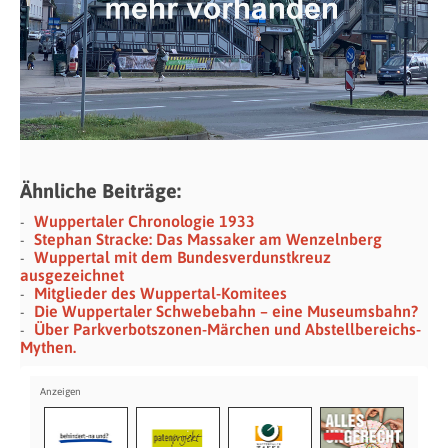
Ähnliche Beiträge:
Wuppertaler Chronologie 1933
Stephan Stracke: Das Massaker am Wenzelnberg
Wuppertal mit dem Bundesverdunstkreuz
ausgezeichnet
Mitglieder des Wuppertal-Komitees
Die Wuppertaler Schwebebahn – eine Museumsbahn?
Über Parkverbotszonen-Märchen und Abstellbereichs-
Mythen.