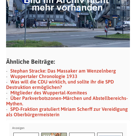
Ähnliche Beiträge:
Stephan Stracke: Das Massaker am Wenzelnberg
Wuppertaler Chronologie 1933
Was will die CDU wirklich, und sollte ihr die SPD
Destruktion ermöglichen?
Mitglieder des Wuppertal-Komitees
Über Parkverbotszonen-Märchen und Abstellbereichs-
Mythen.
SPD-Fraktion gratuliert Miriam Scherff zur Vereidigung
als Oberbürgermeisterin