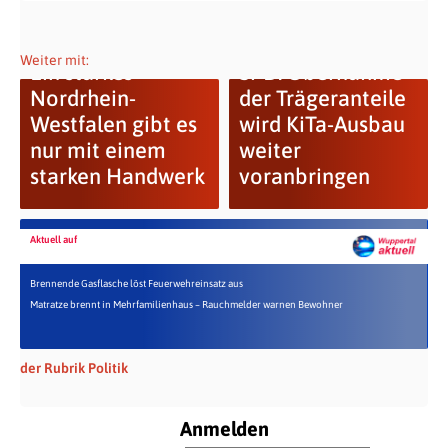
Weiter mit:
Ein starkes
SPD: Übernahme
Nordrhein-
der Trägeranteile
Westfalen gibt es
wird KiTa-Ausbau
nur mit einem
weiter
starken Handwerk
voranbringen
Aktuell auf
Brennende Gasflasche löst Feuerwehreinsatz aus
Matratze brennt in Mehrfamilienhaus – Rauchmelder warnen Bewohner
der Rubrik Politik
Anmelden