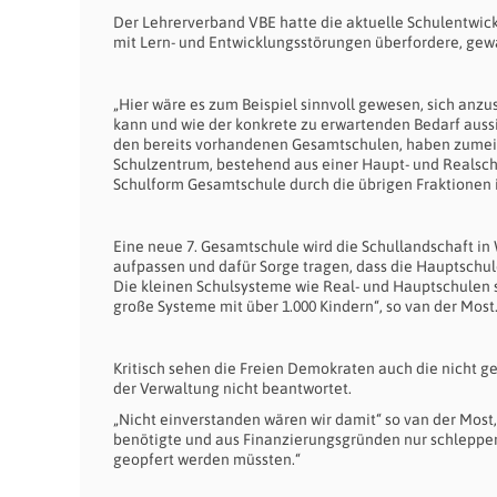
Der Lehrerverband VBE hatte die aktuelle Schulentwickl
mit Lern- und Entwicklungsstörungen überfordere, gew
„Hier wäre es zum Beispiel sinnvoll gewesen, sich anz
kann und wie der konkrete zu erwartenden Bedarf aussi
den bereits vorhandenen Gesamtschulen, haben zumeis
Schulzentrum, bestehend aus einer Haupt- und Realsch
Schulform Gesamtschule durch die übrigen Fraktionen i
Eine neue 7. Gesamtschule wird die Schullandschaft in
aufpassen und dafür Sorge tragen, dass die Hauptschul
Die kleinen Schulsysteme wie Real- und Hauptschulen s
große Systeme mit über 1.000 Kindern“, so van der Most
Kritisch sehen die Freien Demokraten auch die nicht g
der Verwaltung nicht beantwortet.
„Nicht einverstanden wären wir damit“ so van der Mos
benötigte und aus Finanzierungsgründen nur schlepp
geopfert werden müssten.“