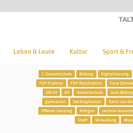
Leben & Leute
Kultur
Sport & Fr
7. Gesamtschule
Bildung
Digitalisierung
FDP-Fraktion
FDP-Ratsfraktion
Freie Demo
G8/G9
G9
Gesamtschule
Gute Bildun
gymnasien
heckinghausen
Karin van de
Offener Ganztag
Röttgen
sechste Gesamt
Stadt
Verwaltung
Wupp