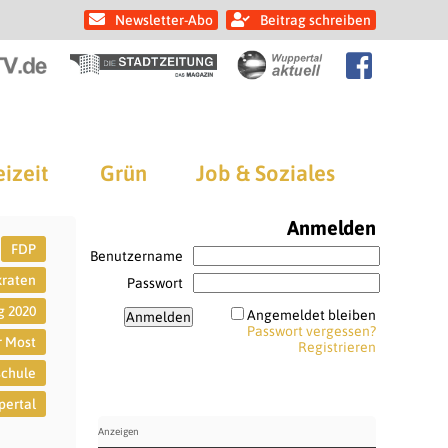
Newsletter-Abo
Beitrag schreiben
eizeit
Grün
Job & Soziales
Anmelden
FDP
Benutzername
kraten
Passwort
g 2020
Angemeldet bleiben
Passwort vergessen?
r Most
Registrieren
schule
ertal