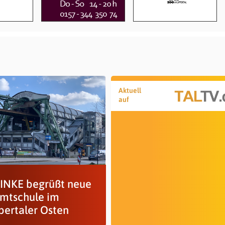
Aktuell
auf
LINKE begrüßt neue
mtschule im
ertaler Osten