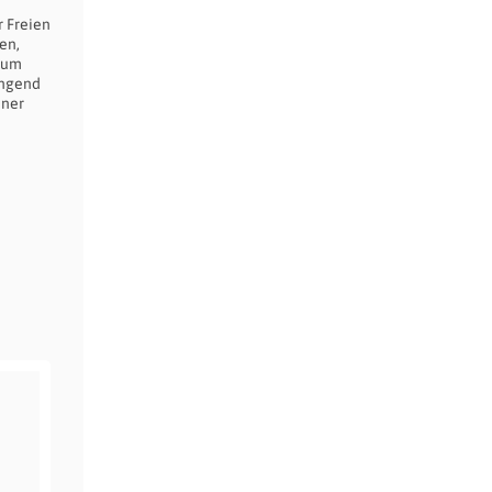
 Freien
en,
 zum
ingend
iner