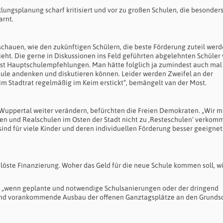
ungsplanung scharf kritisiert und vor zu großen Schulen, die besonder
arnt.
uschauen, wie den zukünftigen Schülern, die beste Förderung zuteil wer
eht. Die gerne in Diskussionen ins Feld geführten abgelehnten Schüler
t Hauptschulempfehlungen. Man hätte folglich ja zumindest auch mal
ule andenken und diskutieren können. Leider werden Zweifel an der
m Stadtrat regelmäßig im Keim erstickt“, bemängelt van der Most.
 Wuppertal weiter verändern, befürchten die Freien Demokraten. „Wir 
en und Realschulen im Osten der Stadt nicht zu ‚Resteschulen‘ verkom
ind für viele Kinder und deren individuellen Förderung besser geeignet
.
elöste Finanzierung. Woher das Geld für die neue Schule kommen soll, w
t, „wenn geplante und notwendige Schulsanierungen oder der dringend
end vorankommende Ausbau der offenen Ganztagsplätze an den Grunds