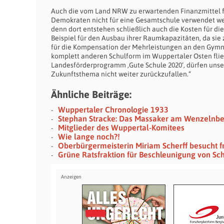
Auch die vom Land NRW zu erwartenden Finanzmittel fü
Demokraten nicht für eine Gesamtschule verwendet we
denn dort entstehen schließlich auch die Kosten für d
Beispiel für den Ausbau ihrer Raumkapazitäten, da sie 
für die Kompensation der Mehrleistungen an den Gymnas
komplett anderen Schulform im Wuppertaler Osten flie
Landesförderprogramm ‚Gute Schule 2020‘, dürfen unse
Zukunftsthema nicht weiter zurückzufallen.“
Ähnliche Beiträge:
Wuppertaler Chronologie 1933
Stephan Stracke: Das Massaker am Wenzelnb
Mitglieder des Wuppertal-Komitees
Wie lange noch?!
Oberbürgermeisterin Miriam Scherff besucht fr
Grüne Ratsfraktion für Beschleunigung von S