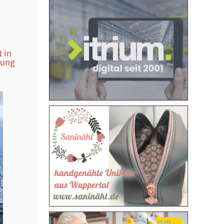
 in
rung