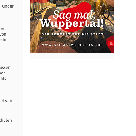
s Kinder
den
 von
 ein
müssen
men.
 als
ird von
chulen