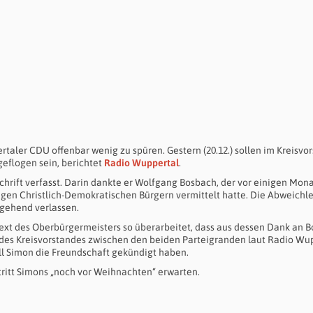
taler CDU offenbar wenig zu spüren. Gestern (20.12.) sollen im Kreisvo
eflogen sein, berichtet
Radio Wuppertal
.
chrift verfasst. Darin dankte er Wolfgang Bosbach, der vor einigen Mona
gen Christlich-Demokratischen Bürgern vermittelt hatte. Die Abweichle
rgehend verlassen.
Text des Oberbürgermeisters so überarbeitet, dass aus dessen Dank an 
g des Kreisvorstandes zwischen den beiden Parteigranden laut Radio Wu
l Simon die Freundschaft gekündigt haben.
tritt Simons „noch vor Weihnachten“ erwarten.