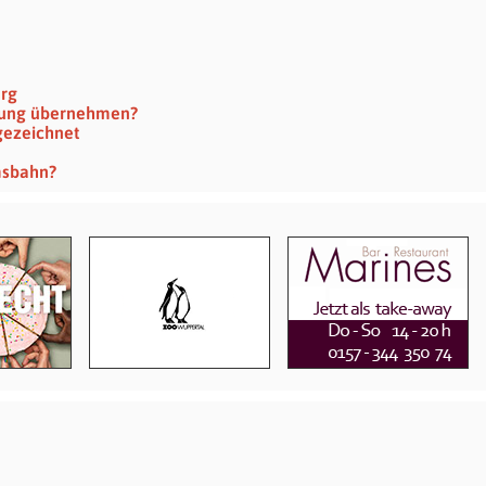
erg
rtung übernehmen?
gezeichnet
msbahn?