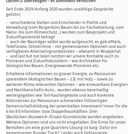
Option-2: überzeugen – es zumindest versuchen
Seit Ende 2019/Anfang 2020 wurden unzählige Gespräche
geführt:
verschiedene Stellen und Entscheider in Politik und
Verwaltung (vom Bürgerbüro Bauen bis zur Fachabteilung, vom
Natur- bis zum Klimaschutz…) wurden zum Bauprojekt und
Zukunftspotential befragt
auch der Bauträger selbst wurde aufgesucht, es gab eMails,
Telefonate, Ortstermine – mit gemeinsamen Optionen und auch
verfügbaren Alternativgrundstücken – allesamt in Wuppertal
und last but not least nutzten wir unsere Kontakte auch zu
Pionieren und Zukunftskünstlern – wie Architekten für
ökologisches Bauen, Energiewende-Pionieren etc.
Erhaltene Informationen zu grauer Energie, zu Ressourcen
sparendem ökologischen Bauen – z.B. mit Holz – sowie zu
weiteren Klima-relevanten Optionen – wie erneuerbare Energien
und Nachbarschafts-Auto… wurden ebenso bereitwillig
weitergegeben wie Teil-Kaufangebote und auch konkrete
Alternativen zur Ressourcen schonenden frühzeitigen
Gemeinschaftsbildung der potentiellen Interessent*innen für die
6 bis 8 Einfamilien- bzw. Doppelhaushälften. Drei
(Baulücken-)Ausweich-/Ersatz-Grundstücke wurden angeboten.
Weitere Optionen sind uns nicht eingefallen. Die Ernte für unser
Bemühen um eine gute Quartiers-Lösung ist karg. Dafür ein
gemeinsamer Runder Tisch? Leider auch Fehlanzeige.