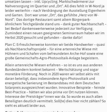
umsetzen lassen – inkl. Upcycling, Marktschwärmerei zur
Nahversorgung im Quartier und „Ort“. All dies fehlt in W-Nord ja
leider weiterhin – nach Verdrängung der Ausstellung Eigenheim
und Garten. Dort war unser „Ort“, das gefühlte „Herz von W-
Nord“: Das dortige Restaurant samt altem Bürgerpark-
ähnlichem Teichgelände stand uns – dank guter Nachbarschaft –
bei Bedarf dankenswerterweise jederzeit zur Verfügung.
Zumindest einen neuen geeigneten Seminarraum haben wir im
Herbst 2020 gesucht und gefunden – danke dafür!
Plan C: Erfreulicherweise konnten wir beide Handwerker – quasi
als Nachbarschaftsprojekt – für eine artenreiche Wiese mit
Hühnern und Schafen vom befreundeten Arche-Hof sowie eine
große Gemeinschafts-Agro-Photovoltaik-Anlage begeistern.
Allein artenreiche Wiesen erfahren – so ist es uns aus anderen
Bundesländern konkret bekannt – Wertschätzung und sogar
monetäre Förderung. Noch in 2020 waren wir selbst aktiv mit
daran beteiligt, dass insbesondere Agro-Photovoltaik und
energetische Sanierung im Bestandsbau mit dem Deutschen
Solarpreis ausgezeichnet wurden. Innovative Beispiele – feinste
Best-Practice – hätten wir also prima vor Ort nutzen können.
Interesse der Preisträger*innen war da. So wurde es auch allen
Beteiligten deutlich vermittelt. Soll(te) dies hier nicht zählen? So
sieht es aktuell leider aus.