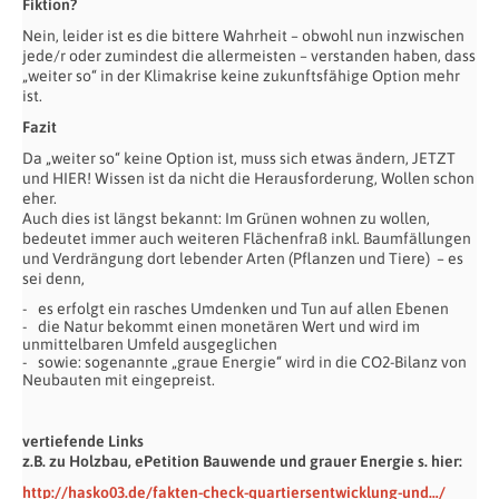
Fiktion?
Nein, leider ist es die bittere Wahrheit – obwohl nun inzwischen
jede/r oder zumindest die allermeisten – verstanden haben, dass
„weiter so“ in der Klimakrise keine zukunftsfähige Option mehr
ist.
Fazit
Da „weiter so“ keine Option ist, muss sich etwas ändern, JETZT
und HIER! Wissen ist da nicht die Herausforderung, Wollen schon
eher.
Auch dies ist längst bekannt: Im Grünen wohnen zu wollen,
bedeutet immer auch weiteren Flächenfraß inkl. Baumfällungen
und Verdrängung dort lebender Arten (Pflanzen und Tiere) – es
sei denn,
es erfolgt ein rasches Umdenken und Tun auf allen Ebenen
die Natur bekommt einen monetären Wert und wird im
unmittelbaren Umfeld ausgeglichen
sowie: sogenannte „graue Energie“ wird in die CO2-Bilanz von
Neubauten mit eingepreist.
vertiefende Links
z.B. zu Holzbau, ePetition Bauwende und grauer Energie s. hier:
http://hasko03.de/fakten-check-quartiersentwicklung-und…/