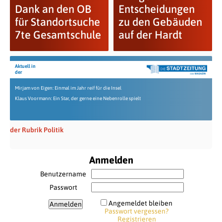
Dank an den OB
Entscheidungen
für Standortsuche
zu den Gebäuden
7te Gesamtschule
auf der Hardt
Aktuell in
der
Mirjam von Eigen: Einmal im Jahr reif für die Insel
Klaus Voormann: Ein Star, der gerne eine Nebenrolle spielt
der Rubrik Politik
Anmelden
Benutzername
Passwort
Angemeldet bleiben
Passwort vergessen?
Registrieren