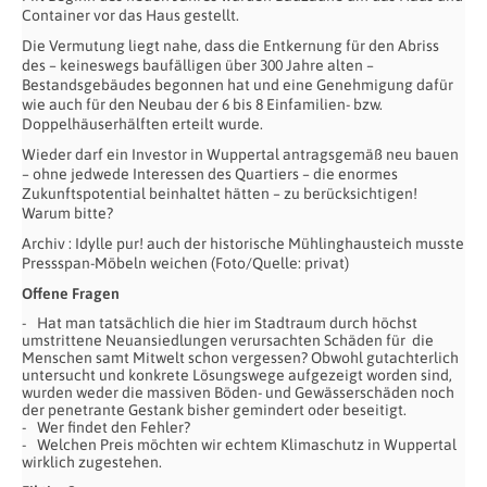
Container vor das Haus gestellt.
Die Vermutung liegt nahe, dass die Entkernung für den Abriss
des – keineswegs baufälligen über 300 Jahre alten –
Bestandsgebäudes begonnen hat und eine Genehmigung dafür
wie auch für den Neubau der 6 bis 8 Einfamilien- bzw.
Doppelhäuserhälften erteilt wurde.
Wieder darf ein Investor in Wuppertal antragsgemäß neu bauen
– ohne jedwede Interessen des Quartiers – die enormes
Zukunftspotential beinhaltet hätten – zu berücksichtigen!
Warum bitte?
Archiv : Idylle pur! auch der historische Mühlinghausteich musste
Pressspan-Möbeln weichen (Foto/Quelle: privat)
Offene Fragen
Hat man tatsächlich die hier im Stadtraum durch höchst
umstrittene Neuansiedlungen verursachten Schäden für die
Menschen samt Mitwelt schon vergessen? Obwohl gutachterlich
untersucht und konkrete Lösungswege aufgezeigt worden sind,
wurden weder die massiven Böden- und Gewässerschäden noch
der penetrante Gestank bisher gemindert oder beseitigt.
Wer findet den Fehler?
Welchen Preis möchten wir echtem Klimaschutz in Wuppertal
wirklich zugestehen.