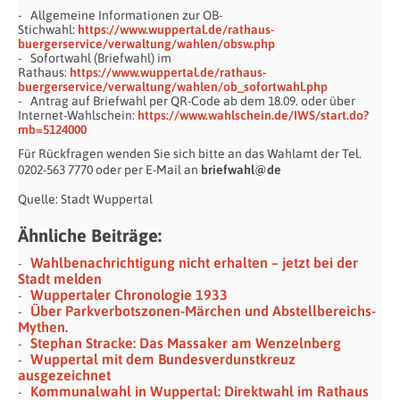
Allgemeine Informationen zur OB-
Stichwahl:
https://www.wuppertal.de/rathaus-
buergerservice/verwaltung/wahlen/obsw.php
Sofortwahl (Briefwahl) im
Rathaus:
https://www.wuppertal.de/rathaus-
buergerservice/verwaltung/wahlen/ob_sofortwahl.php
Antrag auf Briefwahl per QR-Code ab dem 18.09. oder über
Internet-Wahlschein:
https://www.wahlschein.de/IWS/start.do?
mb=5124000
Für Rückfragen wenden Sie sich bitte an das Wahlamt der Tel.
0202-563 7770 oder per E-Mail an
briefwahl@
de
Quelle: Stadt Wuppertal
Ähnliche Beiträge:
Wahlbenachrichtigung nicht erhalten – jetzt bei der
Stadt melden
Wuppertaler Chronologie 1933
Über Parkverbotszonen-Märchen und Abstellbereichs-
Mythen.
Stephan Stracke: Das Massaker am Wenzelnberg
Wuppertal mit dem Bundesverdunstkreuz
ausgezeichnet
Kommunalwahl in Wuppertal: Direktwahl im Rathaus