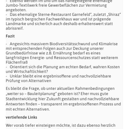
Ebenso werden im und um das nahegelegene ehemalige
Jumbo-Textilwerk freie Gewerbeflächen zur Vermietung
angeboten.
Das ehemalige Sterne-Restaurant Garnefeld“, zuletzt „Shiraz“
im typisch bergischen Fachwerkhaus war und ist prägende
Landmarke und sicherlich auch deshalb erhaltenswert statt
abrissreif.
Fazit
Angesichts massivem Biodiversitätsschwund und Klimakrise
mit entsprechenden Folgen auch zur Deckung unserer
Grundbedürfnisse wie z.B. Ernährung bedarf es eines
langfristigen Energie- und Ressourcenschutzes statt weiterem
Flächenfraß
Orientiert sich die Planung am echten Bedarf, wahren Kosten
und Wirtschaftlichkeit?
Unklar bleibt eine ergebnisoffene und nachvollziehbare
Prüfung von Alternativen
Es bleibt die Frage, ob unter aktuellen Rahmenbedingungen
„weiter so – Bauleitplanung“ geboten ist? Eher muss gute
Stadtentwicklung hier Zukunft gestalten und nachvollziehbare
Antworten finden – transparent im ergebnisoffenen Prozess und
mit echten Alternativen.
vertiefende Links
Wer vorab tiefer einsteigen möchte, ist dazu ebenso herzlich