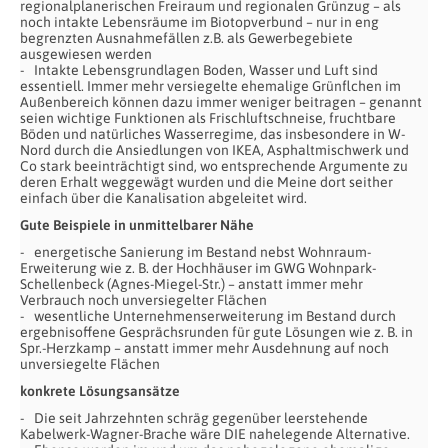
regionalplanerischen Freiraum und regionalen Grünzug – als
noch intakte Lebensräume im Biotopverbund – nur in eng
begrenzten Ausnahmefällen z.B. als Gewerbegebiete
ausgewiesen werden
Intakte Lebensgrundlagen Boden, Wasser und Luft sind
essentiell. Immer mehr versiegelte ehemalige Grünflchen im
Außenbereich können dazu immer weniger beitragen – genannt
seien wichtige Funktionen als Frischluftschneise, fruchtbare
Böden und natürliches Wasserregime, das insbesondere in W-
Nord durch die Ansiedlungen von IKEA, Asphaltmischwerk und
Co stark beeinträchtigt sind, wo entsprechende Argumente zu
deren Erhalt weggewägt wurden und die Meine dort seither
einfach über die Kanalisation abgeleitet wird.
Gute Beispiele in unmittelbarer Nähe
energetische Sanierung im Bestand nebst Wohnraum-
Erweiterung wie z. B. der Hochhäuser im GWG Wohnpark-
Schellenbeck (Agnes-Miegel-Str.) – anstatt immer mehr
Verbrauch noch unversiegelter Flächen
wesentliche Unternehmenserweiterung im Bestand durch
ergebnisoffene Gesprächsrunden für gute Lösungen wie z. B. in
Spr.-Herzkamp – anstatt immer mehr Ausdehnung auf noch
unversiegelte Flächen
konkrete Lösungsansätze
Die seit Jahrzehnten schräg gegenüber leerstehende
Kabelwerk-Wagner-Brache wäre DIE nahelegende Alternative.