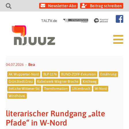
Newsletter-Abo
Beitrag schreiben
04.07.2026
Bea
AK Wuppertal-Nord
BLP-1176
BUND-ZOFF-Exkursion
Ernährung
Grün.Stadt.Grau
Kabelwerk-Wagner-Brache
Kirchweg
östliche Wittener Str.
Transformation
Uhlenbruch
W-Nord
Windhövel
literarischer Rundgang „alte
Pfade“ in W-Nord