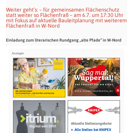
Weiter geht’s: – für gemeinsamen Flächenschutz
statt weiter so Flächenfraß – am 6.7. um 17:30 Uhr
mit Fokus auf aktuelle Bauleitplanung mit weiterem
Flächenfraß in W-Nord
Einladung zum literarischen Rundgang „alte Pfade“ in W-Nord
Aktuelle Stellenangebote:
»
Alle Stellen bei KNIPEX