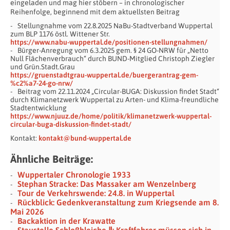
eingeladen und mag hier stöbern – in chronologischer
Reihenfolge, beginnend mit dem aktuellsten Beitrag
Stellungnahme vom 22.8.2025 NaBu-Stadtverband Wuppertal
zum BLP 1176 östl. Wittener Str.
https://www.nabu-wuppertal.de/positionen-stellungnahmen/
Bürger-Anregung vom 6.3.2025 gem. § 24 GO-NRW für „Netto
Null Flächenverbrauch“ durch BUND-Mitglied Christoph Ziegler
und Grün.Stadt.Grau
https://gruenstadtgrau-wuppertal.de/buergerantrag-gem-
%c2%a7-24-go-nrw/
Beitrag vom 22.11.2024 „Circular-BUGA: Diskussion findet Stadt“
durch Klimanetzwerk Wuppertal zu Arten- und Klima-freundliche
Stadtentwicklung
https://www.njuuz.de/home/politik/klimanetzwerk-wuppertal-
circular-buga-diskussion-findet-stadt/
Kontakt:
kontakt@bund-wuppertal.de
Ähnliche Beiträge:
Wuppertaler Chronologie 1933
Stephan Stracke: Das Massaker am Wenzelnberg
Tour de Verkehrswende: 24.8. in Wuppertal
Rückblick: Gedenkveranstaltung zum Kriegsende am 8.
Mai 2026
Backaktion in der Krawatte
Staustelle Schloßbleiche Ⅱ: Kraftfahrer müssen sich in