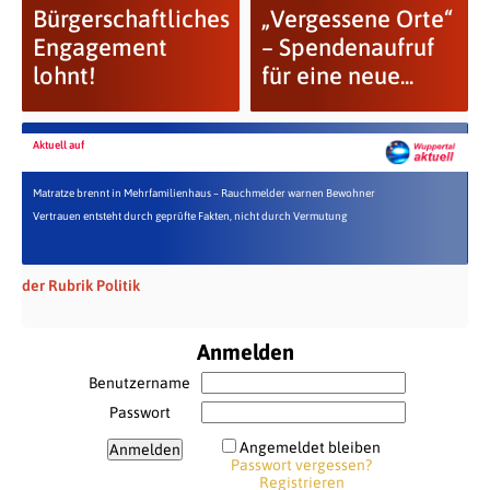
Bürgerschaftliches
„Vergessene Orte“
Engagement
– Spendenaufruf
lohnt!
für eine neue...
Aktuell auf
Matratze brennt in Mehrfamilienhaus – Rauchmelder warnen Bewohner
Vertrauen entsteht durch geprüfte Fakten, nicht durch Vermutung
der Rubrik Politik
Anmelden
Benutzername
Passwort
Angemeldet bleiben
Passwort vergessen?
Registrieren