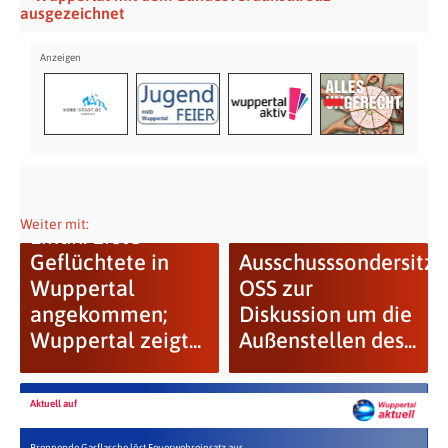
ausgezeichnet
Weiter mit:
Lindh: Erste
Geflüchtete in
Ausschusssondersitz
Wuppertal
OSS zur
angekommen;
Diskussion um die
Wuppertal zeigt...
Außenstellen des...
Aktuell auf
Brennende Gasflasche löst Feuerwehreinsatz aus