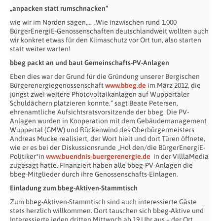
„anpacken statt rumschnacken“
wie wir im Norden sagen,… „Wie inzwischen rund 1.000
BürgerEnergiE-Genossenschaften deutschlandweit wollten auch
wir konkret etwas für den Klimaschutz vor Ort tun, also starten
statt weiter warten!
bbeg packt an und baut Gemeinschafts-PV-Anlagen
Eben dies war der Grund für die Gründung unserer Bergischen
Bürgerenergiegenossenschaft
www.bbeg.de
im März 2012, die
jüngst zwei weitere Photovoltaikanlagen auf Wuppertaler
Schuldächern platzieren konnte.“ sagt Beate Petersen,
ehrenamtliche Aufsichtsratsvorsitzende der bbeg. Die PV-
Anlagen wurden in Kooperation mit dem Gebäudemanagement
Wuppertal (GMW) und Rückenwind des Oberbürgermeisters
Andreas Mucke realisiert, der Wort hielt und dort Türen öffnete,
wie er es bei der Diskussionsrunde „Hol den/die BürgerEnergiE-
Politiker*in
www.buendnis-buergerenergie.de
in der VilllaMedia
zugesagt hatte. Finanziert haben alle bbeg-PV-Anlagen die
bbeg-Mitglieder durch ihre Genossenschafts-Einlagen.
Einladung zum bbeg-Aktiven-Stammtisch
Zum bbeg-Aktiven-Stammtisch sind auch interessierte Gäste
stets herzlich willkommen. Dort tauschen sich bbeg-Aktive und
Interessierte jeden dritten Mittwoch ab 19 Uhr aus – der Ort