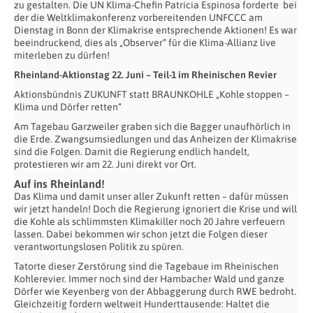
zu gestalten. Die UN Klima-Chefin Patricia Espinosa forderte bei
der die Weltklimakonferenz vorbereitenden UNFCCC am
Dienstag in Bonn der Klimakrise entsprechende Aktionen! Es war
beeindruckend, dies als „Observer“ für die Klima-Allianz live
miterleben zu dürfen!
Rheinland-Aktionstag 22. Juni – Teil-1 im Rheinischen Revier
Aktionsbündnis ZUKUNFT statt BRAUNKOHLE „Kohle stoppen –
Klima und Dörfer retten“
Am Tagebau Garzweiler graben sich die Bagger unaufhörlich in
die Erde. Zwangsumsiedlungen und das Anheizen der Klimakrise
sind die Folgen. Damit die Regierung endlich handelt,
protestieren wir am 22. Juni direkt vor Ort.
Auf ins Rheinland!
Das Klima und damit unser aller Zukunft retten – dafür müssen
wir jetzt handeln! Doch die Regierung ignoriert die Krise und will
die Kohle als schlimmsten Klimakiller noch 20 Jahre verfeuern
lassen. Dabei bekommen wir schon jetzt die Folgen dieser
verantwortungslosen Politik zu spüren.
Tatorte dieser Zerstörung sind die Tagebaue im Rheinischen
Kohlerevier. Immer noch sind der Hambacher Wald und ganze
Dörfer wie Keyenberg von der Abbaggerung durch RWE bedroht.
Gleichzeitig fordern weltweit Hunderttausende: Haltet die