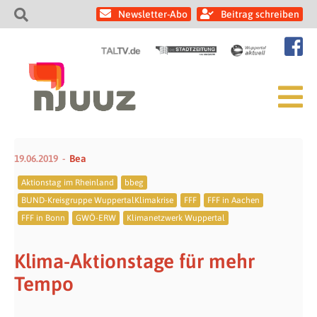
Newsletter-Abo
Beitrag schreiben
19.06.2019
Bea
Aktionstag im Rheinland
bbeg
BUND-Kreisgruppe WuppertalKlimakrise
FFF
FFF in Aachen
FFF in Bonn
GWÖ-ERW
Klimanetzwerk Wuppertal
Klima-Aktionstage für mehr
Tempo