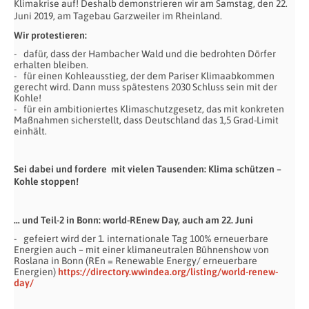
Klimakrise auf! Deshalb demonstrieren wir am Samstag, den 22.
Juni 2019, am Tagebau Garzweiler im Rheinland.
Wir protestieren:
dafür, dass der Hambacher Wald und die bedrohten Dörfer
erhalten bleiben.
für einen Kohleausstieg, der dem Pariser Klimaabkommen
gerecht wird. Dann muss spätestens 2030 Schluss sein mit der
Kohle!
für ein ambitioniertes Klimaschutzgesetz, das mit konkreten
Maßnahmen sicherstellt, dass Deutschland das 1,5 Grad-Limit
einhält.
Sei dabei und fordere mit vielen Tausenden: Klima schützen –
Kohle stoppen!
… und Teil-2 in Bonn: world-REnew Day, auch am 22. Juni
gefeiert wird der 1. internationale Tag 100% erneuerbare
Energien auch – mit einer klimaneutralen Bühnenshow von
Roslana in Bonn (REn = Renewable Energy/ erneuerbare
Energien)
https://directory.wwindea.org/listing/world-renew-
day/