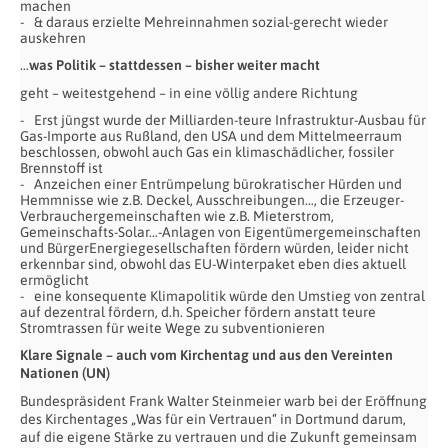
machen
& daraus erzielte Mehreinnahmen sozial-gerecht wieder
auskehren
…
was Politik – stattdessen – bisher weiter macht
geht – weitestgehend – in eine völlig andere Richtung
Erst jüngst wurde der Milliarden-teure Infrastruktur-Ausbau für
Gas-Importe aus Rußland, den USA und dem Mittelmeerraum
beschlossen, obwohl auch Gas ein klimaschädlicher, fossiler
Brennstoff ist
Anzeichen einer Entrümpelung bürokratischer Hürden und
Hemmnisse wie z.B. Deckel, Ausschreibungen…, die Erzeuger-
Verbrauchergemeinschaften wie z.B. Mieterstrom,
Gemeinschafts-Solar…-Anlagen von Eigentümergemeinschaften
und BürgerEnergiegesellschaften fördern würden, leider nicht
erkennbar sind, obwohl das EU-Winterpaket eben dies aktuell
ermöglicht
eine konsequente Klimapolitik würde den Umstieg von zentral
auf dezentral fördern, d.h. Speicher fördern anstatt teure
Stromtrassen für weite Wege zu subventionieren
Klare Signale – auch vom Kirchentag und aus den Vereinten
Nationen (UN)
Bundespräsident Frank Walter Steinmeier warb bei der Eröffnung
des Kirchentages „Was für ein Vertrauen“ in Dortmund darum,
auf die eigene Stärke zu vertrauen und die Zukunft gemeinsam