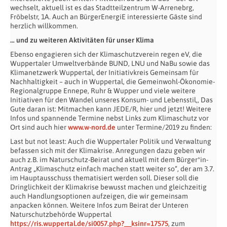
wechselt, aktuell ist es das Stadtteilzentrum W-Arrenebrg,
Fröbelstr, 1A. Auch an BürgerEnergiE interessierte Gäste sind
herzlich willkommen.
… und zu weiteren Aktivitäten für unser Klima
Ebenso engagieren sich der Klimaschutzverein regen eV, die
Wuppertaler Umweltverbände BUND, LNU und NaBu sowie das
Klimanetzwerk Wuppertal, der Initiativkreis Gemeinsam für
Nachhaltigkeit – auch in Wuppertal, die Gemeinwohl-Ökonomie-
Regionalgruppe Ennepe, Ruhr & Wupper und viele weitere
Initiativen für den Wandel unseres Konsum- und Lebensstil,, Das
Gute daran ist: Mitmachen kann JEDE/R, hier und jetzt! Weitere
Infos und spannende Termine nebst Links zum Klimaschutz vor
Ort sind auch hier
www.w-nord.de
unter Termine/2019 zu finden:
Last but not least: Auch die Wuppertaler Politik und Verwaltung
befassen sich mit der Klimakrise. Anregungen dazu geben wir
auch z.B. im Naturschutz-Beirat und aktuell mit dem Bürger*in-
Antrag „Klimaschutz einfach machen statt weiter so“, der am 3.7.
im Hauptausschuss thematisiert werden soll. Dieser soll die
Dringlichkeit der Klimakrise bewusst machen und gleichzeitig
auch Handlungsoptionen aufzeigen, die wir gemeinsam
anpacken können. Weitere Infos zum Beirat der Unteren
Naturschutzbehörde Wuppertal
https://ris.wuppertal.de/si0057.php?__ksinr=17575
, zum