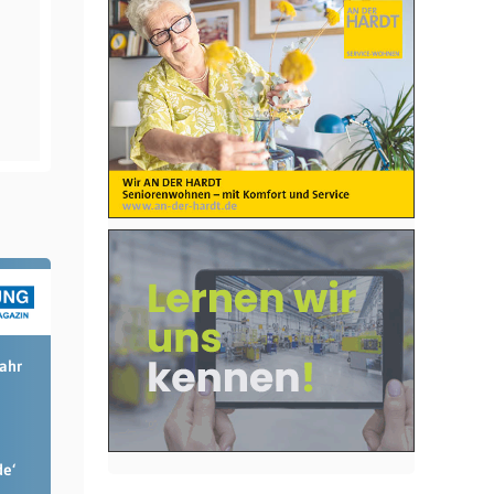
Jahr
de‘