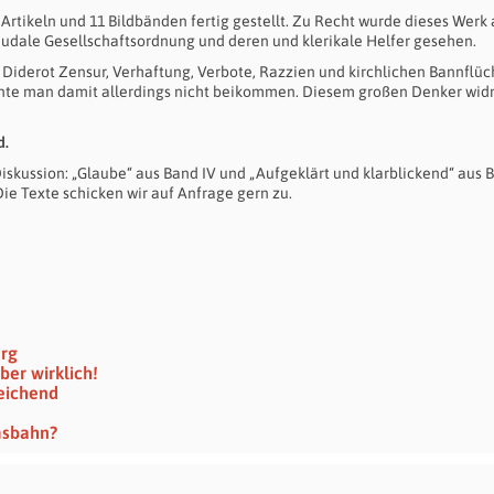
Artikeln und 11 Bildbänden fertig gestellt. Zu Recht wurde dieses Werk 
feudale Gesellschaftsordnung und deren und klerikale Helfer gesehen.
iderot Zensur, Verhaftung, Verbote, Razzien und kirchlichen Bannflüch
onnte man damit allerdings nicht beikommen. Diesem großen Denker wi
d.
Diskussion: „Glaube“ aus Band IV und „Aufgeklärt und klarblickend“ aus 
Die Texte schicken wir auf Anfrage gern zu.
erg
ber wirklich!
eichend
msbahn?