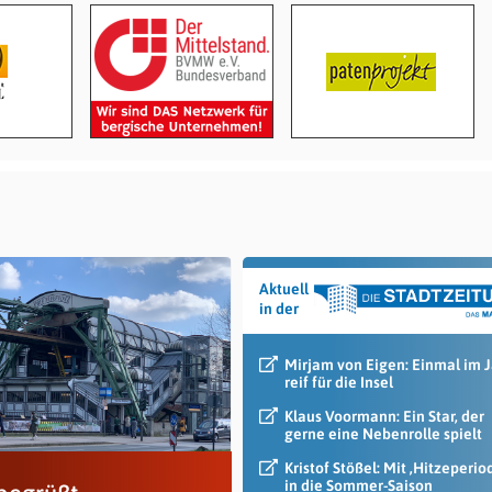
Aktuell
in der
Mirjam von Eigen: Einmal im 
reif für die Insel
Klaus Voormann: Ein Star, der
gerne eine Nebenrolle spielt
Kristof Stößel: Mit ‚Hitzeperio
in die Sommer-Saison