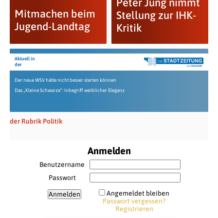
Peter Jung nimmt
Mitmachen beim
Stellung zur IHK-
Jugend-Landtag
Kritik
Aktuell in
der
Der neue WSV hätte nicht besser starten können
Das „Kleine Schwarze“: Inbegriff weiblicher Eleganz
der Rubrik Politik
Anmelden
Benutzername
Passwort
Angemeldet bleiben
Passwort vergessen?
Registrieren