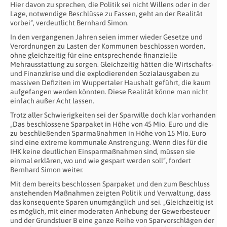
Hier davon zu sprechen, die Politik sei nicht Willens oder in der
Lage, notwendige Beschlüsse zu Fassen, geht an der Realität
vorbei“, verdeutlicht Bernhard Simon.
In den vergangenen Jahren seien immer wieder Gesetze und
Verordnungen zu Lasten der Kommunen beschlossen worden,
ohne gleichzeitig für eine entsprechende finanzielle
Mehrausstattung zu sorgen. Gleichzeitig hätten die Wirtschafts-
und Finanzkrise und die explodierenden Sozialausgaben zu
massiven Defiziten im Wuppertaler Haushalt geführt, die kaum
aufgefangen werden könnten. Diese Realität könne man nicht
einfach außer Acht lassen.
Trotz aller Schwierigkeiten sei der Sparwille doch klar vorhanden
„Das beschlossene Sparpaket in Höhe von 45 Mio. Euro und die
zu beschließenden Sparmaßnahmen in Höhe von 15 Mio. Euro
sind eine extreme kommunale Anstrengung. Wenn dies für die
IHK keine deutlichen Einsparmaßnahmen sind, müssen sie
einmal erklären, wo und wie gespart werden soll“, fordert
Bernhard Simon weiter.
Mit dem bereits beschlossen Sparpaket und den zum Beschluss
anstehenden Maßnahmen zeigten Politik und Verwaltung, dass
das konsequente Sparen unumgänglich und sei. „Gleichzeitig ist
es möglich, mit einer moderaten Anhebung der Gewerbesteuer
und der Grundstuer B eine ganze Reihe von Sparvorschlägen der