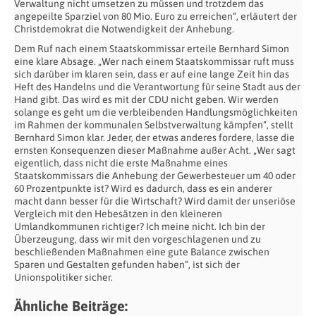
Verwaltung nicht umsetzen zu müssen und trotzdem das
angepeilte Sparziel von 80 Mio. Euro zu erreichen“, erläutert der
Christdemokrat die Notwendigkeit der Anhebung.
Dem Ruf nach einem Staatskommissar erteile Bernhard Simon
eine klare Absage. „Wer nach einem Staatskommissar ruft muss
sich darüber im klaren sein, dass er auf eine lange Zeit hin das
Heft des Handelns und die Verantwortung für seine Stadt aus der
Hand gibt. Das wird es mit der CDU nicht geben. Wir werden
solange es geht um die verbleibenden Handlungsmöglichkeiten
im Rahmen der kommunalen Selbstverwaltung kämpfen“, stellt
Bernhard Simon klar. Jeder, der etwas anderes fordere, lasse die
ernsten Konsequenzen dieser Maßnahme außer Acht. „Wer sagt
eigentlich, dass nicht die erste Maßnahme eines
Staatskommissars die Anhebung der Gewerbesteuer um 40 oder
60 Prozentpunkte ist? Wird es dadurch, dass es ein anderer
macht dann besser für die Wirtschaft? Wird damit der unseriöse
Vergleich mit den Hebesätzen in den kleineren
Umlandkommunen richtiger? Ich meine nicht. Ich bin der
Überzeugung, dass wir mit den vorgeschlagenen und zu
beschließenden Maßnahmen eine gute Balance zwischen
Sparen und Gestalten gefunden haben“, ist sich der
Unionspolitiker sicher.
Ähnliche Beiträge: