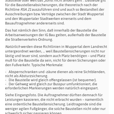
Staustelle oder weil das „sonst nicht anders geht“. Dasselbe gilt
für die Baustellenabsicherungen, die theoretisch nach der
Richtline
RSA 21
auszuführen sind und auch so Bestandteil der
Ausschreibungen bzw. Verträge zwischen der Stadt Wuppertal
und den Wuppertaler Stadtwerken einerseits und dem
Bauauftragnehmer andererseits sind.
Das hat nämlich den Sinn, daß innerhalb der Baustelle die
Arbeitsanweisungen der IG Bau gelten, außerhalb der Baustelle
die Straßenverkehrs-Ordnung.
Natürlich
werden diese Richtlinien in Wuppertal dem Landrecht
untergeordnet werden, … weil Baustellensicherungen nicht nur
lästig und teuer sind, sondern auch Platz benötigen – und Platz
muß für die Baustelle da sein, nicht für deren Sicherungen oder
den Fußverkehr. Typische Merkmale:
Absperrschranken und -zäune dienen als reine Sichtblenden,
nicht als Absturzsicherung.
Die Baustelle wird gleich offengelassen (ist bequemer).
Der Gehweg wird gleich zur Busspur umfunktioniert, die
erforderlichen Markierungen werden natürlich eingespart.
Siehe Eingangsfoto. Die Auftragnehmer dürften demnach für
Leistungen kassieren, die nicht erbracht wurden – namentlich
eine ordentliche Baustellensicherung. Leidtragende sind die
weniger agilen Fußgänger, die solche Baustellen nicht oder nur
schwerlich sicher passieren können.