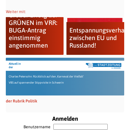
Weiter mit:
Großer Erfolg der
GRÜNEN im VRR:
BUGA-Antrag
Entspannungsverhan
einstimmig
zwischen EU und
angenommen
Russland!
Aktuell in
der
Charles Petersohn: Rückblick auf den ‚Karneval der Vielfalt‘
VBS auf spannender Stippvisite in Schwerin
der Rubrik Politik
Anmelden
Benutzername