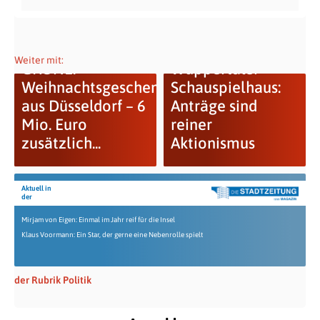
Weiter mit:
GRÜNE:
Wuppertaler
Weihnachtsgeschenk
Schauspielhaus:
aus Düsseldorf – 6
Anträge sind
Mio. Euro
reiner
zusätzlich...
Aktionismus
Aktuell in
der
Mirjam von Eigen: Einmal im Jahr reif für die Insel
Klaus Voormann: Ein Star, der gerne eine Nebenrolle spielt
der Rubrik Politik