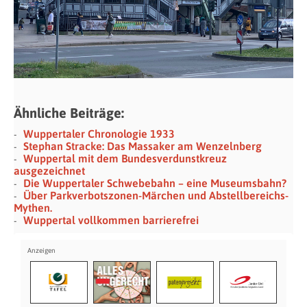
Ähnliche Beiträge:
Wuppertaler Chronologie 1933
Stephan Stracke: Das Massaker am Wenzelnberg
Wuppertal mit dem Bundesverdunstkreuz
ausgezeichnet
Die Wuppertaler Schwebebahn – eine Museumsbahn?
Über Parkverbotszonen-Märchen und Abstellbereichs-
Mythen.
Wuppertal vollkommen barrierefrei