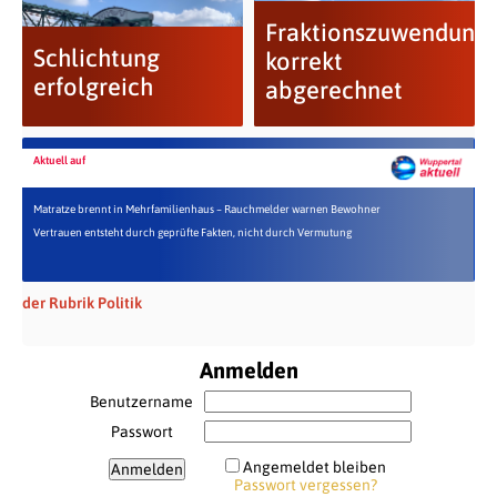
Fraktionszuwendung
Schlichtung
korrekt
erfolgreich
abgerechnet
Aktuell auf
Matratze brennt in Mehrfamilienhaus – Rauchmelder warnen Bewohner
Vertrauen entsteht durch geprüfte Fakten, nicht durch Vermutung
der Rubrik Politik
Anmelden
Benutzername
Passwort
Angemeldet bleiben
Passwort vergessen?