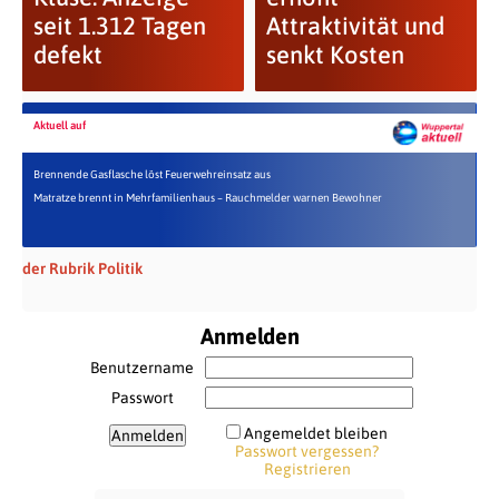
seit 1.312 Tagen
Attraktivität und
defekt
senkt Kosten
Aktuell auf
Brennende Gasflasche löst Feuerwehreinsatz aus
Matratze brennt in Mehrfamilienhaus – Rauchmelder warnen Bewohner
der Rubrik Politik
Anmelden
Benutzername
Passwort
Angemeldet bleiben
Passwort vergessen?
Registrieren