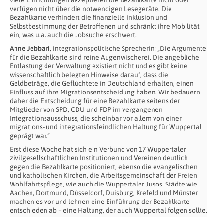
verfügen nicht über die notwendigen Lesegeräte. Die
Bezahlkarte verhindert die finanzielle Inklusion und
Selbstbestimmung der Betroffenen und schränkt ihre Mobilität
ein, was u.a. auch die Jobsuche erschwert.
Anne Jebbari,
integrationspolitische Sprecherin: „Die Argumente
für die Bezahlkarte sind reine Augenwischerei. Die angebliche
Entlastung der Verwaltung existiert nicht und es gibt keine
wissenschaftlich belegten Hinweise darauf, dass die
Geldbeträge, die Geflüchtete in Deutschland erhalten, einen
Einfluss auf ihre Migrationsentscheidung haben. Wir bedauern
daher die Entscheidung für eine Bezahlkarte seitens der
Mitglieder von SPD, CDU und FDP im vergangenen
Integrationsausschuss, die scheinbar vor allem von einer
migrations- und integrationsfeindlichen Haltung für Wuppertal
geprägt war.“
Erst diese Woche hat sich ein Verbund von 17 Wuppertaler
zivilgesellschaftlichen Institutionen und Vereinen deutlich
gegen die Bezahlkarte positioniert, ebenso die evangelischen
und katholischen Kirchen, die Arbeitsgemeinschaft der Freien
Wohlfahrtspflege, wie auch die Wuppertaler Jusos. Städte wie
Aachen, Dortmund, Düsseldorf, Duisburg, Krefeld und Münster
machen es vor und lehnen eine Einführung der Bezahlkarte
entschieden ab – eine Haltung, der auch Wuppertal folgen sollte.