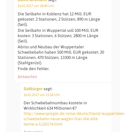
16.01.2017 um 18:49 Uhr
Die Seilbahn in Koblenz hat 12 Mill. EUR
gekostet: 2 Stationen, 2 Stützen, 890 m Länge
(Seil).
Die Seilbahn in Wuppertal soll 100 Mill. EUR
kosten: 3 Stationen, 6 Stützen, 2800 m Länge
(Seil).
Abriss und Neubau der Wuppertaler
Schwebebahn haben 500 Mill. EUR gekostet: 20
Stationen, 470 Stützen, 13300 m Länge
(Stahlgerüst).
Finde den Fehler.
Antworten
Südbürger
sagt:
16.01.2017 um 21:58 Uhr
Der Schwbebahnumbau kostete in
Wirklichkeit 634 Millionen €?
http://www.spiegel.de/reise/deutschland/wuppertaler-
schwebebahn-neue-wagen-fuer-die-alte-
dame-a-1126174.html
Antworten