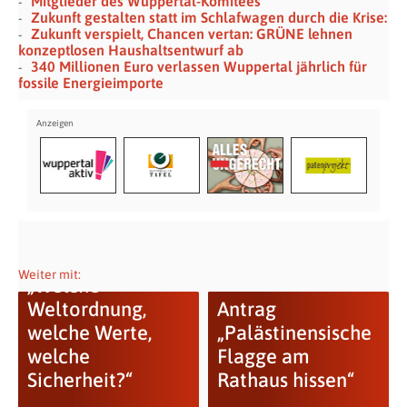
Mitglieder des Wuppertal-Komitees
Zukunft gestalten statt im Schlafwagen durch die Krise:
Zukunft verspielt, Chancen vertan: GRÜNE lehnen
konzeptlosen Haushaltsentwurf ab
340 Millionen Euro verlassen Wuppertal jährlich für
fossile Energieimporte
Weiter mit:
„Welche
Weltordnung,
Antrag
welche Werte,
„Palästinensische
welche
Flagge am
Sicherheit?“
Rathaus hissen“