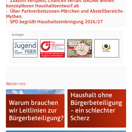
Zukunft verspielt, Chancen vertan: GRÜNE lehnen
konzeptlosen Haushaltsentwurf ab
Über Parkverbotszonen-Märchen und Abstellbereichs-
Mythen.
SPD begrüßt Haushaltseinbringung 2026/27
Weiter mit:
Haushalt ohne
Warum brauchen
Bürgerbeteiligung
wir Leitlinien zur
– ein schlechter
Bürgerbeteiligung?
Scherz