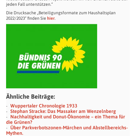
jeden Fall unterstützen.“
Die Drucksache „Beteiligungsformate zum Haushaltsplan
2022/2023“ finden Sie
hier
.
Ähnliche Beiträge:
Wuppertaler Chronologie 1933
Stephan Stracke: Das Massaker am Wenzelnberg
Nachhaltigkeit und Donut-Ökonomie – ein Thema für
die Grünen?
Über Parkverbotszonen-Märchen und Abstellbereichs-
Mythen.