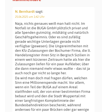
N. Bernhardt
sagt:
25.06.2025 um 1:42 Uhr
Naja, nichts genaues weiß man halt nicht. Im
Notfall ist die BUGA GmbH plötzlich privat und
alle Spenden gutmütig, mildtätig und natürlich
Geschäftsgeheimnis. Oder es sind zufällig
gerade wichtige Unterlagen gerade nicht
verfügbar (gewesen). Die Ungereimtheiten mit
den Kfz-Zulassungen der Bochumer Firma, die lt.
Handelsregister ihren Sitz in Bergisch Sizilien in
einem weit kürzeren Zeitraum hatte als hier die
Zulassungen liefen für ein paar Aufkleber, über
die dann niemand mehr etwas wußte – das ist ja
auch noch gar nicht so lange her.
Da wird man doch mal fragen dürfen, welchen
Sinn eine Millionenspende macht. Vor allem,
wenn ein Teil der BUGA auf einem Areal
stattfinden soll, der von einer bestimmten Firma
bebaut wird und den die Stadt Wuppertal mit
einer langfristigen Komplettmiete der
Bundesbahndirektion beschenkt, während
anderswo für ein paar Brücken oder gar wenige