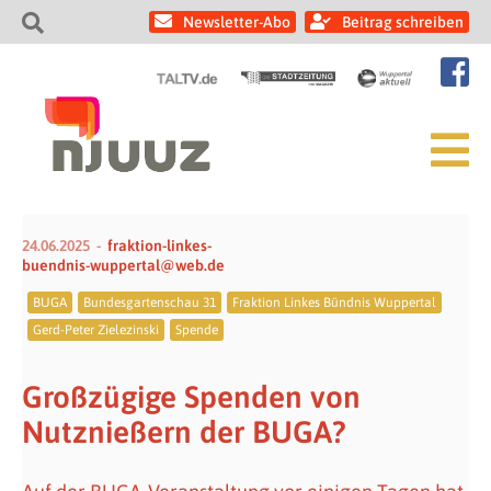
Newsletter-Abo
Beitrag schreiben
24.06.2025
fraktion-linkes-
buendnis-wuppertal@web.de
BUGA
Bundesgartenschau 31
Fraktion Linkes Bündnis Wuppertal
Gerd-Peter Zielezinski
Spende
Großzügige Spenden von
Nutznießern der BUGA?